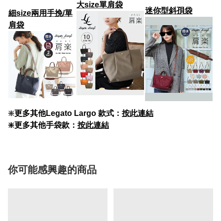
大size
單肩袋
迷你型斜孭袋
細size兩用手挽/單
肩袋
❇️
更多其他Legato Largo 款式：
按此連結
❇️更多其他手袋款：
按此連結
你可能感興趣的商品