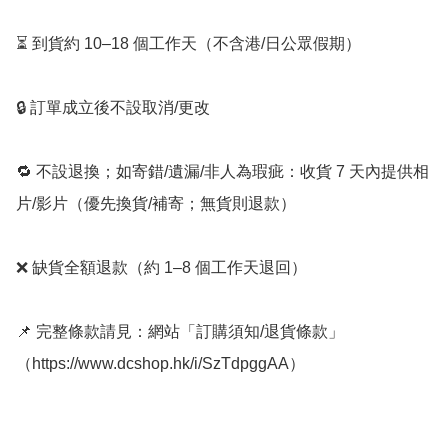
⏳ 到貨約 10–18 個工作天（不含港/日公眾假期）

🔒 訂單成立後不設取消/更改

🔁 不設退換；如寄錯/遺漏/非人為瑕疵：收貨 7 天內提供相
片/影片（優先換貨/補寄；無貨則退款）

❌ 缺貨全額退款（約 1–8 個工作天退回）

📌 完整條款請見：網站「訂購須知/退貨條款」
（https://www.dcshop.hk/i/SzTdpggAA） 
