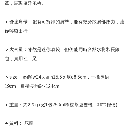
革，展現優雅風格。

🔹舒適肩帶：配有可拆卸的肩墊，能有效分散肩部壓力，讓
你輕鬆出行！

🔹大容量：雖然是迷你肩袋，但仍能同時容納水樽和長銀
包，實用性十足！

🔹size： 約闊w24 x 高h15.5 x 底d8.5cm，手挽長約
19cm，肩帶長約94-124cm

🔹重量：約220g (比1包250ml檸檬茶還要輕，非常輕便)

🔹質料： 尼龍
