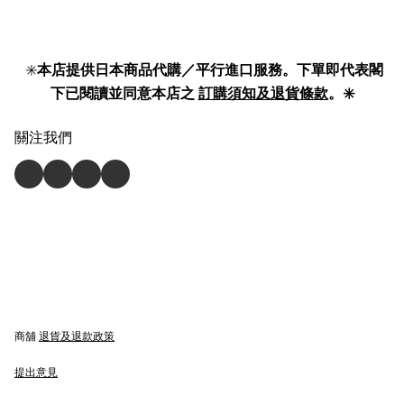
shading and heat reduction
mini umbrella 801-11949 】
✳️
本店提供日本商品代購／平行進口服務。下單即代表閣
下已閱讀並同意本店之
訂購須知及退貨條款
。✳️
關注我們
商舖
退貨及退款政策
提出意見