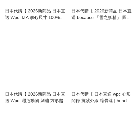
日本代購【 2026新商品 日本直
日本代購【 2026新商品 日本直
送 Wpc. IZA 掌心尺寸 100%遮
送 because 「雪之妖精」 圖案
光降溫 晴雨兩用超輕巧 縮骨傘 |
晴雨兼用雨傘 | 傘袋可變手挽袋 |
縮骨遮 | COMPACT 100%
Fluffy Bird Design Rain & Sun
Shading Umbrella 】
Umbrella 】
日本代購【 2026新商品 日本直
日本代購【 日本直送 wpc 心形
送 Wpc. 瀕危動物 刺繡 方形超迷
間條 抗紫外線 縮骨遮 | heart &
你涼感日傘・晴雨兼用 ・Animal
border uv protection mini
Embroidered Ultra‑Compact
umbrella 】
Sun Umbrella 】