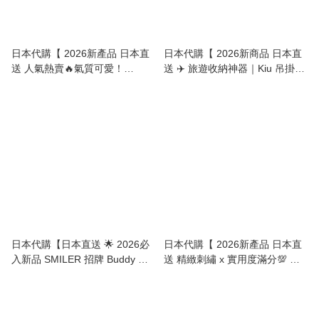
日本代購【 2026新產品 日本直
日本代購【 2026新商品 日本直
送 人氣熱賣🔥氣質可愛！
送 ✈️ 旅遊收納神器｜Kiu 吊掛式
ROOTOTE Baby Roo 系列 荷葉
盥洗包（內含可拆卸獨立小包）
邊針織斜揹袋 | Luffle Ruffle Knit
The Ultimate Travel Savior |
Shoulder Bag • Washable 】
Hanging Toiletrie Pouch (With
Detachable Mini Bag!) 】
日本代購【日本直送 🌟 2026必
日本代購【 2026新產品 日本直
入新品 SMILER 招牌 Buddy 君
送 精緻刺繡 x 實用度滿分💯 姆
網面小包 SMILER MESH
明家族 2Way 輕量防潑水索繩袋
BADDY BAG 】
Moomin 2Way Drawstring Bag •
Water-Repellent Nylon 】