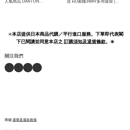
人氣商品 DANTON
送 kiU索繩3WAY多用途袋 |
MONTSOURIS 男女通用 輕量抗
Drawstring 3-Way Multi-Bag 】
撕裂 迷你單肩袋 | 500D
Cordura Mini Shoulder Bag 】
✳️
本店提供日本商品代購／平行進口服務。下單即代表閣
下已閱讀並同意本店之
訂購須知及退貨條款
。✳️
關注我們
商舖
退貨及退款政策