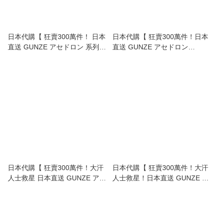
日本代購【 狂賣300萬件！ 日本
日本代購【 狂賣300萬件！日本
直送 GUNZE アセドロン 系列
直送 GUNZE アセドロン
極速吸汗 零束縛 帶胸墊 打底衫
Asedoron 史上最強「汗水隱
吊帶背心 內衣 | Asedoron
形」防汗墊 背心 內衣 Asedoron
Quick-Dry Breathable Bratop 】
Sweat-Absorbing Innerwear 】
日本代購【 狂賣300萬件！大汗
日本代購【 狂賣300萬件！大汗
人士救星 日本直送 GUNZE アセ
人士救星！日本直送 GUNZE ア
ドロン 系列 Asedoron「大汗對
セドロン 系列 「大汗對策」3倍
策」3倍防汗墊 2分袖 內衣 |
防汗墊 內衣 | Asedoron Heavy
Asedoron Heavy Sweat
Sweat Countermeasure
Countermeasure Innerwear| 】
Innerwear 】