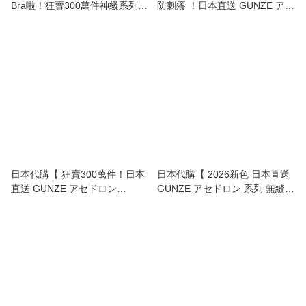
Bra啦！狂賣300萬件神級系列
防刺癢 ！日本直送 GUNZE アセ
GUNZE Asedoron 極速吸汗速乾
ドロン Asedoron 附防汗墊無縫
無鋼圈 透氣 胸圍 | Asedoron
內衣 | Asedoron Quick-Dry
Quick-Dry Non-Wired Bra 】
Seamless Innerwear with Sweat
Pad 】
日本代購【 狂賣300萬件！日本
日本代購【 2026新色 日本直送
直送 GUNZE アセドロン
GUNZE アセドロン 系列 無縫極
Asedoron 史上最強「汗水隱
速吸汗打底衫 背心型 無鋼圈 胸
形」防汗墊 2分袖 內衣 |
圍 底衫 | Asedoron Cut-Off
Asedoron Short Sleeve
Seamless Sweat-Absorbing
Innerwear 】
Innerwear 】