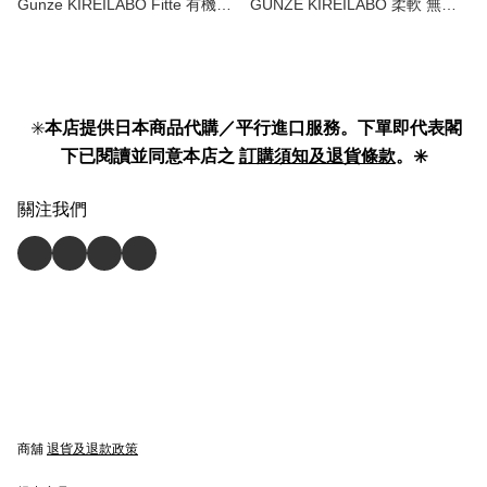
Gunze KIREILABO Fitte 有機棉
GUNZE KIREILABO 柔軟 無縫
系列 無鋼圈 胸圍 non wire bra
修身內褲 | soft seamless slim fit
top 】
lace underwear KB1662 】
✳️
本店提供日本商品代購／平行進口服務。下單即代表閣
下已閱讀並同意本店之
訂購須知及退貨條款
。✳️
關注我們
商舖
退貨及退款政策