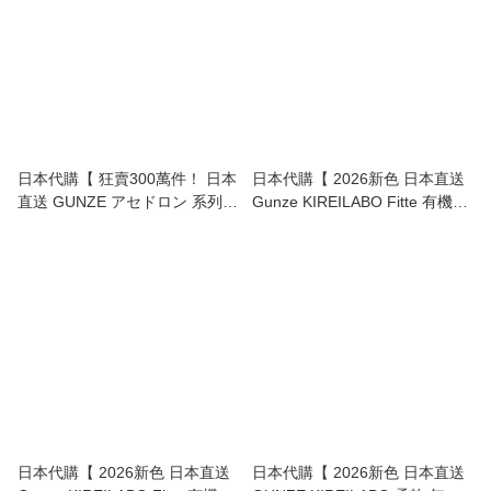
日本代購【 狂賣300萬件！ 日本
日本代購【 2026新色 日本直送
直送 GUNZE アセドロン 系列
Gunze KIREILABO Fitte 有機棉
Asedoron 史上最強「汗水隱
系列 完全無縫 無鋼圈 背心型 胸
形」無束縛透氣 Bratop 打底背
圍 | organic cotton non wire bra
心 | Asedoron Breathable
top | KB3155 】
Bratop Innerwear 】
日本代購【 2026新色 日本直送
日本代購【 2026新色 日本直送