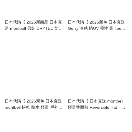
日本代購【 2026新商品 日本直
日本代購【 2026新色 日本直送
送 montbell 男裝 DRYTEC 防水
Gerry 涼感 防UV 彈性 袋 Tee 恤
透氣 風褸 S-XXL | DryTec
| 男女裝 cool & UV protection
Waterproof Breathable Rain
pocket tee unisex 】
Jacket 】
日本代購【 2026新色 日本直送
日本代購【 日本直送 montbell
montbell 快乾 跣水 輕量 戶外帽
輕量雙面戴 Reversible Hat・跣
附帽繩 ・可扣起帽檐 ・男女兼
水＋UV Cut男女兼用 | mont-bell
用 | Mont-bell Lightweight
Lightweight Reversible Hat ・
Quick‑Dry Water‑Repellent
Water‑Repellent・ UV Cut 】
Outdoor Fishing Hat with Chin