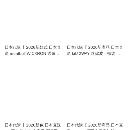
Strap・Snap‑Up Brim 】
日本代購【 2026新款式 日本直
日本代購【 2026新產品 日本直
送 montbell WICKRON 透氣 快
送 kiU 2WAY 迷你波士頓袋 |
乾 功能 T-Shirt 男女合穿 | mont-
Mini Boston Bag 】
bell unisex print tee 】
日本代購【 2026新色 日本直送
日本代購【 2026新商品 日本直