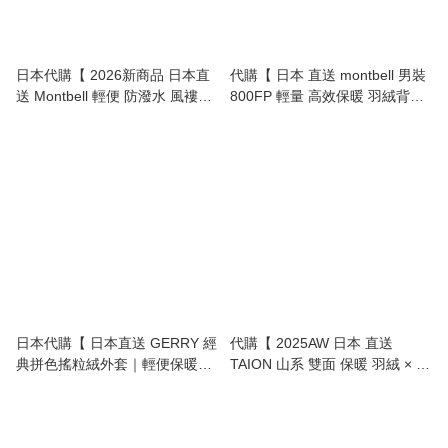
日本代購【 2026新商品 日本直
代購【 日本 直送 montbell 男裝
送 Montbell 輕便 防潑水 風褸｜
800FP 輕量 高效保暖 羽絨背心 |
Lightweight Water-Repellent
Compact & Warm Down Vest
Jacket 】
800FP 】
日本代購【 日本直送 GERRY 經
代購【 2025AW 日本 直送
典拼色搖粒絨外套｜輕便保暖必
TAION 山系 雙面 保暖 羽絨 × 毛
備！Classic Nylon Panel Fleece
毛料 外套 | mountain series
Jacket 】
reversible down x boa jacket
unisex 】