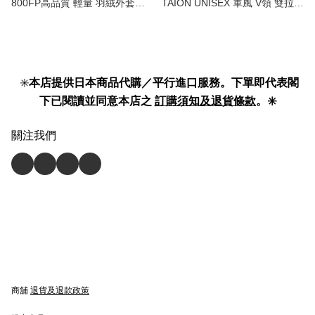
800FP高品質 輕量 羽絨外套｜
TAION UNISEX 軍風 V領 雙拉鏈
兼顧保暖與輕便 Superior Down
羽絨外套｜冬季百搭保暖之選 |
Jacket Men’s 】
Military series V-neck zip down
jacket 】
✳️
本店提供日本商品代購／平行進口服務。下單即代表閣
下已閱讀並同意本店之
訂購須知及退貨條款
。✳️
關注我們
商舖
退貨及退款政策