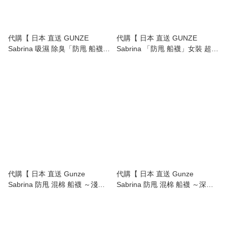
代購【 日本 直送 GUNZE
代購【 日本 直送 GUNZE
Sabrina 吸濕 除臭「防甩 船襪」
Sabrina 「防甩 船襪」女裝 超深
女裝 深履 運動鞋專用 船襪 】
履 運動鞋專用 船襪 】
代購【 日本 直送 Gunze
代購【 日本 直送 Gunze
Sabrina 防甩 混棉 船襪 ～淺履
Sabrina 防甩 混棉 船襪 ～深履
女裝 】
女裝 】