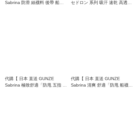
Sabrina 防滑 絲襪料 後帶 船襪
セドロン 系列 吸汗 速乾 高透氣
～淺履 女裝 】
船襪 ～ 超深履 波鞋專用 女裝 】
代購【 日本 直送 GUNZE
代購【 日本 直送 GUNZE
Sabrina 極致舒適「防甩 五指 船
Sabrina 清爽 舒適「防甩 船襪」
襪」女裝 深履 運動鞋專用 】
女裝 深履 運動鞋專用 船襪 】