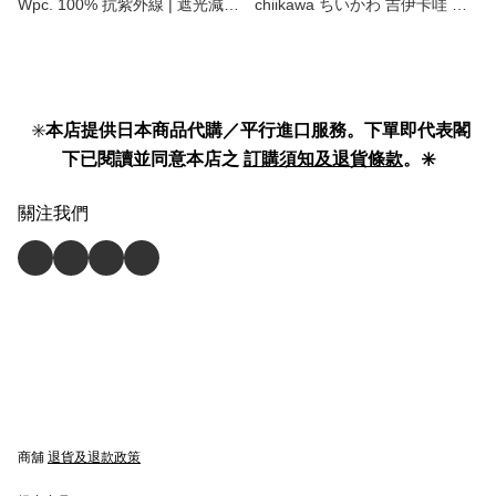
Wpc. 100% 抗紫外線 | 遮光減熱
chiikawa ちいかわ 吉伊卡哇 晴
| UPF50+ 2WAY便攜設計 迷你
雨 兩用 摺疊傘｜遮光防曬又可
縮骨遮 | 縮骨傘 | UV protection
愛！UV protection umbrella 】
heat shading mini folding 2way
umbrella 】
✳️
本店提供日本商品代購／平行進口服務。下單即代表閣
下已閱讀並同意本店之
訂購須知及退貨條款
。✳️
關注我們
商舖
退貨及退款政策