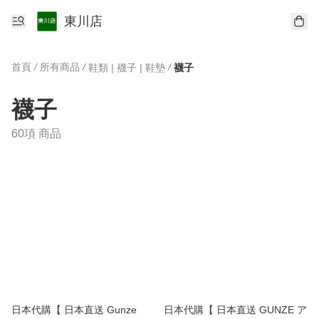
東川店
首頁
/
所有商品
/
/
鞋類 | 襪子 | 鞋墊
襪子
襪子
60項 商品
日本代購【 日本直送 Gunze
日本代購【 日本直送 GUNZE ア