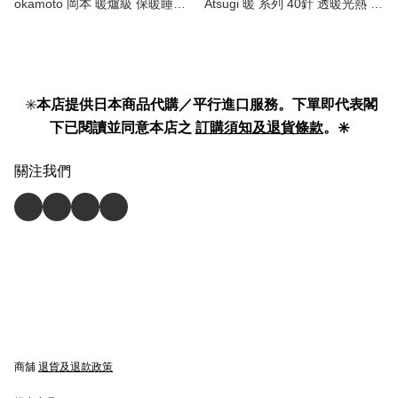
okamoto 岡本 暖爐級 保暖睡眠
Atsugi 暖 系列 40針 透暖光熱 絲
襪｜腳暖神奇 睡得更好！ Leg
襪｜輕薄保暖 冬日必備！40D
Warmer 】
Sheer & Warm Laser Heat
Tights 】
✳️
本店提供日本商品代購／平行進口服務。下單即代表閣
下已閱讀並同意本店之
訂購須知及退貨條款
。✳️
關注我們
商舖
退貨及退款政策