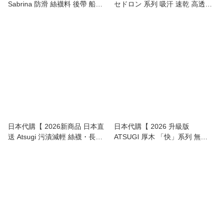
Sabrina 防滑 絲襪料 後帶 船襪
セドロン 系列 吸汗 速乾 高透氣
～淺履 女裝 】
船襪 ～ 超深履 波鞋專用 女裝 】
日本代購【 2026新商品 日本直
日本代購【 2026 升級版
送 Atsugi 污漬減輕 絲襪・長
ATSUGI 厚木 「快」系列 無內
襪・高筒襪 high socks 】
褲位 絲襪 | Panty-Free
Stockings 】