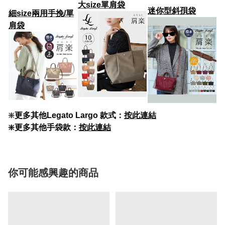
大size
單肩袋
迷你型斜孭袋
細size兩用手挽/單
肩袋
❇️
更多其他Legato Largo 款式：
按此連結
❇️更多其他手袋款：
按此連結
你可能感興趣的商品