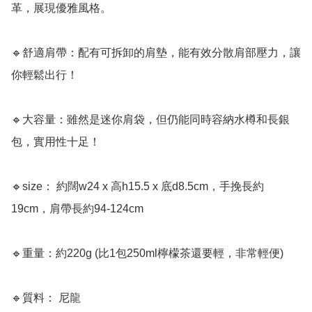
革，展現優雅風格。

🔹舒適肩帶：配有可拆卸的肩墊，能有效分散肩部壓力，讓
你輕鬆出行！

🔹大容量：雖然是迷你肩袋，但仍能同時容納水樽和長銀
包，實用性十足！

🔹size： 約闊w24 x 高h15.5 x 底d8.5cm，手挽長約
19cm，肩帶長約94-124cm

🔹重量：約220g (比1包250ml檸檬茶還要輕，非常輕便)

🔹質料： 尼龍
