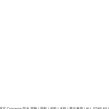
水 雨靴 | 雨鞋 | 波鞋 | 水鞋 | 男女兼用 | ALL STAR AS LIGHT WR SL HI | water-