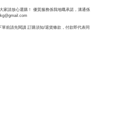
 大家請放心選購！ 優質服務係我地嘅承諾，溝通係
hkg@gmail.com
單前請先閱讀 訂購須知/退貨條款，付款即代表同