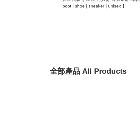
boot | shoe | sneaker | unisex 】
全部產品 All Products