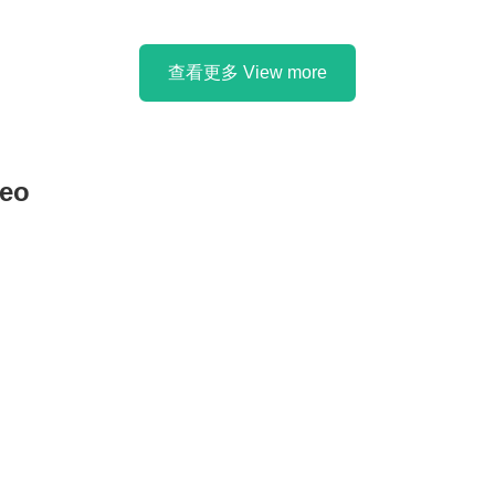
厚底 波鞋涼鞋 / 運動涼鞋
沐浴毛巾 / 浴巾 | 5.7x Super
athable Mesh Lightweight
Absorbent Quick Dry Bath Towel
tform Sneaker Sandals 】
查看更多 View more
eo