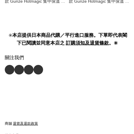
款 Gunze Hotmagic 集中保溫 系
款 Gunze Hotmagic 集中保溫 系
列 長袖 保暖內衣 8分袖
列 保暖 內褲 | 打底褲10分長
MH9446 】
MH9461 】
✳️
本店提供日本商品代購／平行進口服務。下單即代表閣
下已閱讀並同意本店之
訂購須知及退貨條款
。✳️
關注我們
商舖
退貨及退款政策