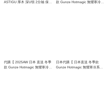
ASTIGU 厚木 深U領 2分袖 保暖
款 Gunze Hotmagic 無懼寒冷系
內衣｜百搭舒適 秋冬必備 】
列 暖笠笠 背心 打底衫 】
代購【 2025AW 日本 直送 冬季
日本代購【 日本直送 冬季款
款 Gunze Hotmagic 無懼寒冷系
Gunze Hotmagic 無懼寒冷系列
列 厚手 裏起毛 保暖褲 】
8分袖 厚手 裏起毛 保暖內衣 | 日
本 內衣 | MH5646 】