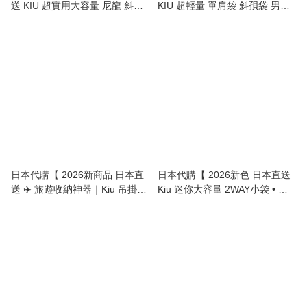
送 KIU 超實用大容量 尼龍 斜孭
KIU 超輕量 單肩袋 斜孭袋 男女
袋 / 單肩包 Nylon Crossbody
合用 | Super Lightweight 2WAY
Shoulder Bag 】
shoulder / waist bag unisex 】
日本代購【 2026新商品 日本直
日本代購【 2026新色 日本直送
送 ✈️ 旅遊收納神器｜Kiu 吊掛式
Kiu 迷你大容量 2WAY小袋 • 手
盥洗包（內含可拆卸獨立小包）
挽／上膊兩用 | 2‑Way Mini Bag
The Ultimate Travel Savior |
• Hand / Shoulder 】
Hanging Toiletrie Pouch (With
Detachable Mini Bag!) 】