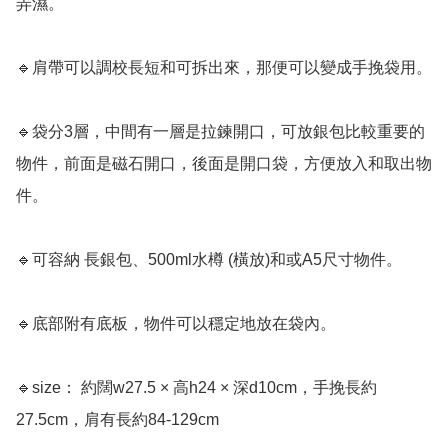
弄濕。

🔹肩帶可以調校長短和可拆出來，那便可以變成手挽袋用。

🔹袋分3層，中間有一層是拉鍊開口，可放銀包比較重要的
物件，前面是磁石開口，後面是開口袋，方便放入和取出物
件。

🔹可容納 長銀包、500ml水樽 (橫放)和或A5尺寸物件。

🔹底部附有底板，物件可以穩定地放在袋內。

🔹size： 約闊w27.5 × 高h24 × 深d10cm，手挽長約
27.5cm，肩有長約84-129cm
