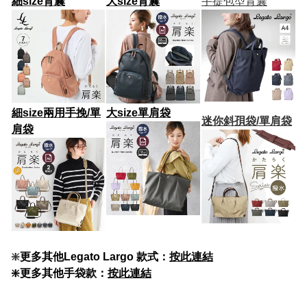
細size背囊
大size背囊
手提包型背囊
細size兩用手挽/單
大size
單肩袋
迷你斜孭袋/單肩袋
肩袋
❇️
更多其他Legato Largo 款式：
按此連結
❇️更多其他手袋款：
按此連結