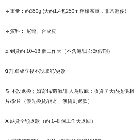
🔹重量：約350g (大約1.4包250ml檸檬茶重，非常輕便)

🔹質料： 尼龍、合成皮

⏳ 到貨約 10–18 個工作天（不含港/日公眾假期）

🔒 訂單成立後不設取消/更改

🔁 不設退換；如寄錯/遺漏/非人為瑕疵：收貨 7 天內提供相
片/影片（優先換貨/補寄；無貨則退款）

❌ 缺貨全額退款（約 1–8 個工作天退回）
