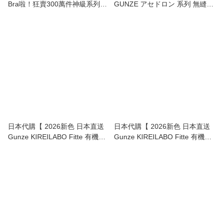
Bra啦！狂賣300萬件神級系列
GUNZE アセドロン 系列 無縫極
GUNZE Asedoron 極速吸汗速乾
速吸汗打底衫 背心型 無鋼圈 胸
無鋼圈 透氣 胸圍 | Asedoron
圍 底衫 | Asedoron Cut-Off
Quick-Dry Non-Wired Bra 】
Seamless Sweat-Absorbing
Innerwear 】
日本代購【 2026新色 日本直送
日本代購【 2026新色 日本直送
Gunze KIREILABO Fitte 有機棉
Gunze KIREILABO Fitte 有機棉
系列 完全無縫 無鋼圈 背心型 胸
系列 無鋼圈 胸圍 non wire bra
圍 | organic cotton non wire bra
top 】
top | KB3155 】