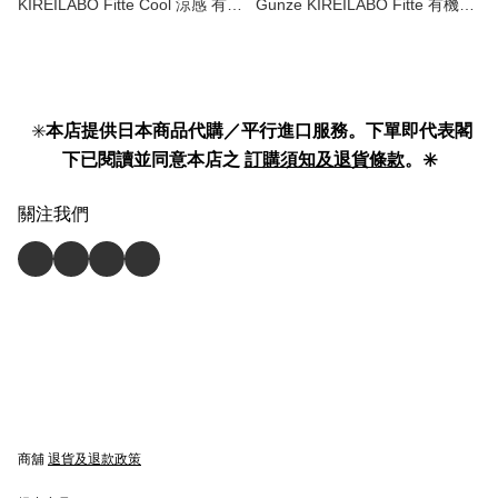
KIREILABO Fitte Cool 涼感 有機
Gunze KIREILABO Fitte 有機棉
棉 系列 無縫 內褲 | cool
系列 無鋼圈 胸圍 organic cotton
underwear 】
non wire bra | KB6092 】
✳️
本店提供日本商品代購／平行進口服務。下單即代表閣
下已閱讀並同意本店之
訂購須知及退貨條款
。✳️
關注我們
商舖
退貨及退款政策