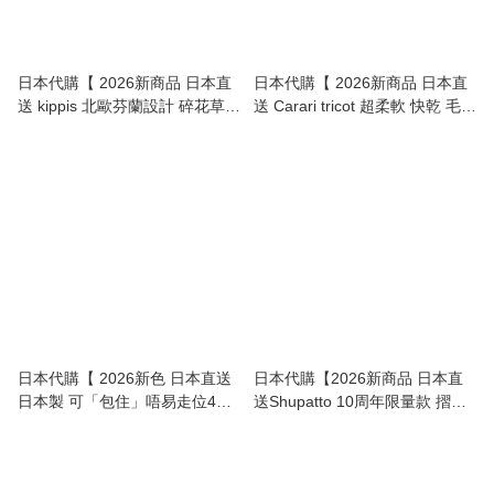
日本代購【 2026新商品 日本直
日本代購【 2026新商品 日本直
送 kippis 北歐芬蘭設計 碎花草原
送 Carari tricot 超柔軟 快乾 毛巾
環保袋・可摺細 | Foldable
| Microfiber Quick-Dry Towel 】
Nordic Eco Bag 】
日本代購【 2026新色 日本直送
日本代購【2026新商品 日本直
日本製 可「包住」唔易走位4重
送Shupatto 10周年限量款 摺疊
紗枕套 4‑Layer Gauze Pillow
環保袋｜Compact Foldable Bag
Cover 】
】