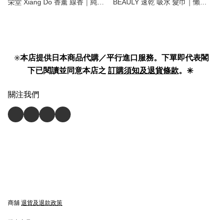
栄堂 Xiang Do 香薰 線香｜純淨
BEAULY 速乾 吸水 髮巾｜懶人
香氣，改變空氣！ incense stick
必備護髮神器 | quick dry hair
】
towel | turban 】
✳️
本店提供日本商品代購／平行進口服務。下單即代表閣
下已閱讀並同意本店之
訂購須知及退貨條款
。✳️
關注我們
商舖
退貨及退款政策