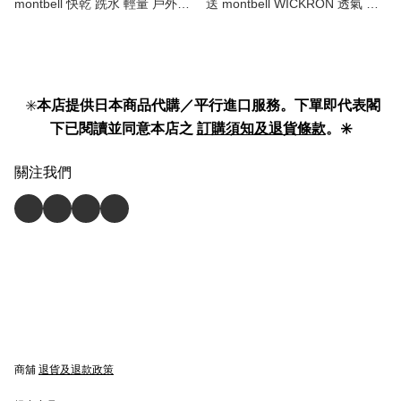
montbell 快乾 跣水 輕量 戶外帽
送 montbell WICKRON 透氣 快
附帽繩 ・可扣起帽檐 ・男女兼
乾 功能 T-Shirt 男女合穿 | mont-
用 | Mont-bell Lightweight
bell unisex print tee 】
Quick‑Dry Water‑Repellent
Outdoor Fishing Hat with Chin
Strap・Snap‑Up Brim 】
✳️
本店提供日本商品代購／平行進口服務。下單即代表閣
下已閱讀並同意本店之
訂購須知及退貨條款
。✳️
關注我們
商舖
退貨及退款政策