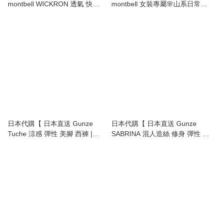
montbell WICKRON 透氣 快乾
montbell 女裝專屬🌸山系日常必
功能 T-Shirt 女裝 剪裁更修身 |
備 高機能 Wickron® 抗UV 速乾
Tee 恤 | mont-bell 】
透氣 抗菌除臭 短袖 T-shirt |
High-Performance Short Sleeve
T-Shirt • Quick-Dry, UV Cut,
Odor Control 】
日本代購【 日本直送 Gunze
日本代購【 日本直送 Gunze
Tuche 涼感 彈性 美腳 西褲 |
SABRINA 混人造絲 修身 彈性 錐
stretch cool legging pants 】
形褲 | tapered pants 】