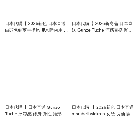
日本代購【 2026新色 日本直送
日本代購【 2026新商品 日本直
由頭包到落手指尾 🛡️水陸兩用 抗
送 Gunze Tuche 涼感百搭 闊腳
UV -5℃ 涼感 防曬外套 | -5℃
褲 | Tuche Cooling Washer
Cooling UV Protection Hoodie •
Wide Pants 】
Full Coverage & Water/Land
Use 】
日本代購【 日本直送 Gunze
日本代購 【 2026新色 日本直送
Tuche 冰涼感 修身 彈性 錐形褲
montbell wickron 女裝 長袖 開胸
| cool touch 2-way stretch
外套 wickron logo long sleeves
tapered pants 】
cardigan 】