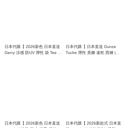
日本代購【 2026新色 日本直送
日本代購【 日本直送 Gunze
Gerry 涼感 防UV 彈性 袋 Tee 恤
Tuche 彈性 美腳 速乾 西褲 |
| 男女裝 cool & UV protection
legging pants | 9分長 】
pocket tee unisex 】
日本代購【 2026新色 日本直送
日本代購【 2026新款式 日本直