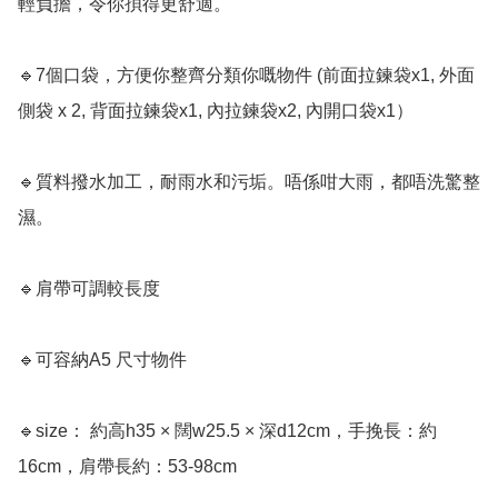
輕負擔，令你孭得更舒適。

🔹7個口袋，方便你整齊分類你嘅物件 (前面拉鍊袋x1, 外面
側袋 x 2, 背面拉鍊袋x1, 內拉鍊袋x2, 內開口袋x1）

🔹質料撥水加工，耐雨水和污垢。唔係咁大雨，都唔洗驚整
濕。

🔹肩帶可調較長度

🔹可容納A5 尺寸物件

🔹size： 約高h35 × 闊w25.5 × 深d12cm，手挽長：約
16cm，肩帶長約：53-98cm
