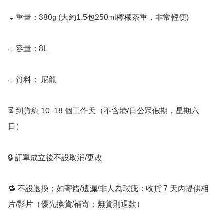
🔹重量：380g (大約1.5包250ml檸檬茶重，非常輕便)

🔹容量：8L

🔹質料： 尼龍

⏳ 到貨約 10–18 個工作天（不含港/日公眾假期，星期六
日）

🔒 訂單成立後不設取消/更改

🔁 不設退換；如寄錯/遺漏/非人為瑕疵：收貨 7 天內提供相
片/影片（優先換貨/補寄；無貨則退款）
