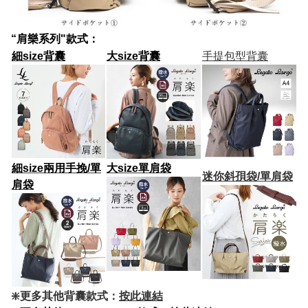
“肩樂系列"款式：
細size背囊
大size背囊
手提包型背囊
細size兩用手挽/單
大size
單肩袋
迷你斜孭袋/單肩袋
肩袋
❇️更多其他背囊款式：
按此連結