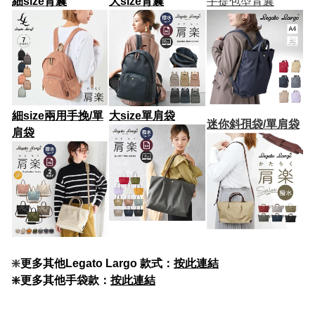
細size背囊
大size背囊
手提包型背囊
細size兩用手挽/單
大size
單肩袋
迷你斜孭袋/單肩袋
肩袋
❇️
更多其他Legato Largo 款式：
按此連結
❇️更多其他手袋款：
按此連結