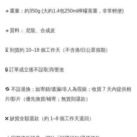
🔹重量：約350g (大約1.4包250ml檸檬茶重，非常輕便)

🔹質料： 尼龍、合成皮

⏳ 到貨約 10–18 個工作天（不含港/日公眾假期）

🔒 訂單成立後不設取消/更改

🔁 不設退換；如寄錯/遺漏/非人為瑕疵：收貨 7 天內提供相
片/影片（優先換貨/補寄；無貨則退款）

❌ 缺貨全額退款（約 1–8 個工作天退回）
