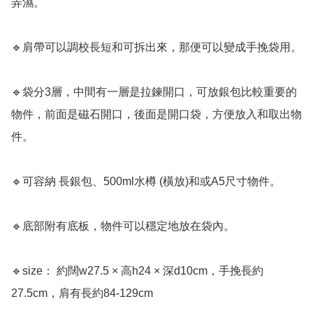
弄濕。

🔹肩帶可以調校長短和可拆出來，那便可以變成手挽袋用。

🔹袋分3層，中間有一層是拉鍊開口，可放銀包比較重要的
物件，前面是磁石開口，後面是開口袋，方便放入和取出物
件。

🔹可容納 長銀包、500ml水樽 (橫放)和或A5尺寸物件。

🔹底部附有底板，物件可以穩定地放在袋內。

🔹size： 約闊w27.5 × 高h24 × 深d10cm，手挽長約
27.5cm，肩有長約84-129cm
