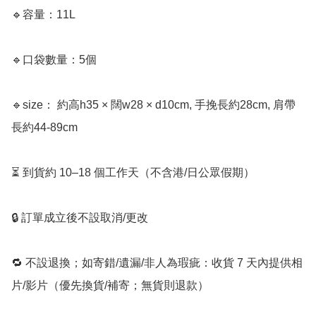
🔹容量：11L

🔹口袋數量：5個

🔹size： 約高h35 × 闊w28 × d10cm, 手挽長約28cm, 肩帶
長約44-89cm

⏳ 到貨約 10–18 個工作天（不含港/日公眾假期）

🔒 訂單成立後不設取消/更改

🔁 不設退換；如寄錯/遺漏/非人為瑕疵：收貨 7 天內提供相
片/影片（優先換貨/補寄；無貨則退款）
