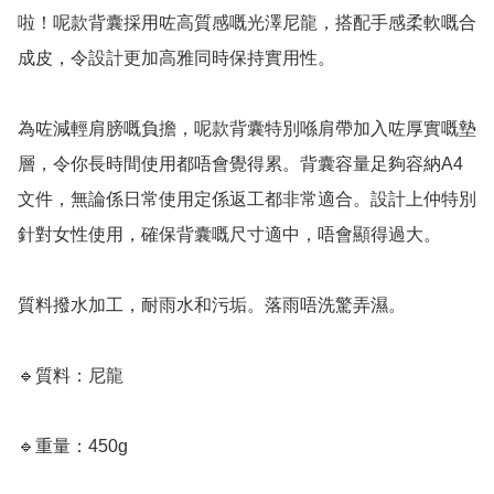
啦！呢款背囊採用咗高質感嘅光澤尼龍，搭配手感柔軟嘅合
成皮，令設計更加高雅同時保持實用性。

為咗減輕肩膀嘅負擔，呢款背囊特別喺肩帶加入咗厚實嘅墊
層，令你長時間使用都唔會覺得累。背囊容量足夠容納A4
文件，無論係日常使用定係返工都非常適合。設計上仲特別
針對女性使用，確保背囊嘅尺寸適中，唔會顯得過大。

質料撥水加工，耐雨水和污垢。落雨唔洗驚弄濕。

🔹質料：尼龍

🔹重量：450g
