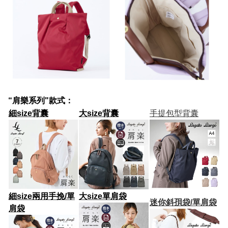
“肩樂系列"款式：
細size背囊
大size背囊
手提包型背囊
細size兩用手挽/單
大size
單肩袋
迷你斜孭袋/單肩袋
肩袋