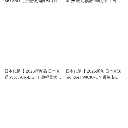
KiU 2ND 可折疊便攜防水山系帽
送 🌧️ 輕到忘記佢嘅存在！日本
(高效抗UV 90%+) 2-in-1 UV &
Wpc. AIR-LIGHT 極幼超輕量折
Rain Packable Safari Hat 】
傘 (僅重120g) | AIR-LIGHT
Ultra-Slim Folding Umbrella
(Only 120g!) 】
日本代購【 2026新商品 日本直
日本代購【 2026新色 日本直送
送 Wpc. AIR-LIGHT 超輕量大傘
montbell WICKRON 透氣 快乾
面折傘 (僅重180g) | AIR-LIGHT
功能 T-Shirt 女裝 剪裁更修身 |
Large Folding Umbrella (Only
Tee 恤 | mont-bell 】
180g! )】