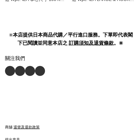
光降溫 晴雨兩用超輕巧 縮骨傘 |
登山扣手柄 100%遮光降溫 晴雨
縮骨遮 | COMPACT 100%
兩用 大傘面 縮骨傘 | 縮骨遮 |
Shading Umbrella 】
LARGE & HOOK 100% Shading
Umbrella 】
✳️
本店提供日本商品代購／平行進口服務。下單即代表閣
下已閱讀並同意本店之
訂購須知及退貨條款
。✳️
關注我們
商舖
退貨及退款政策
提出意見