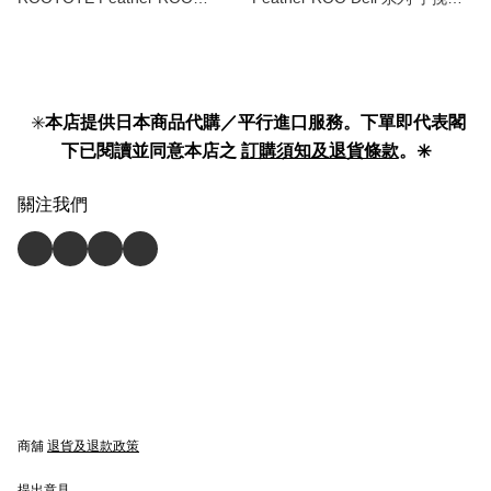
Sacoche 系列 | 兩用 手挽袋 | 斜
斜孭袋 | tote bag 】
孭袋 | 2way shoulder bag
10862466 】
✳️
本店提供日本商品代購／平行進口服務。下單即代表閣
下已閱讀並同意本店之
訂購須知及退貨條款
。✳️
關注我們
商舖
退貨及退款政策
提出意見