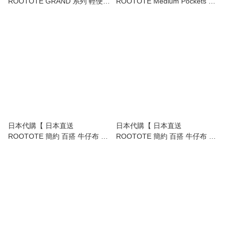
ROOTOTE GRAND 系列 輕便大
ROOTOTE Medium Pockets 系
容量 手袋｜旅行戶外必備 travel
列 潑水加工 | 兩用 手挽袋 | 單肩
tote bag 】
袋 | 斜孭袋 | 2way tote bag |
shoulder bag 】
日本代購【 日本直送
日本代購【 日本直送
ROOTOTE 簡約 百搭 牛仔布 手
ROOTOTE 簡約 百搭 牛仔布 大
挽袋 denim tote bag 】
容量 手挽袋 denim tote bag 】