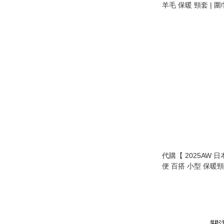
羊毛 保暖 頸套 | 圍
備 | 男女合用 | micro
warmer | unisex 】
代購【 2025AW 日
便 百搭 小型 保暖
made in Japan ne
關