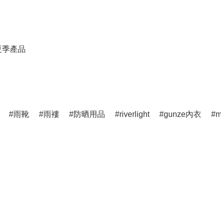
春夏季產品
雨靴
雨褸
防晒用品
riverlight
gunze內衣
m