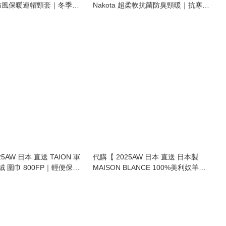
尚防風保暖連帽頸套｜冬季必
Nakota 超柔軟抗菌防臭頸暖｜抗寒又
| Hooded Neck
時尚！男女合用 | Soft & Antibacterial
mer unisex 】
Neck Warmer unisex 】
5AW 日本 直送 TAION 軍
代購【 2025AW 日本 直送 日本製
絨 圍巾 800FP｜輕便保暖
MAISON BLANCE 100%美利奴羊毛
頸巾｜簡約輕巧又保暖 Merino Wool
 down muffler unisex 】
Scarf 】