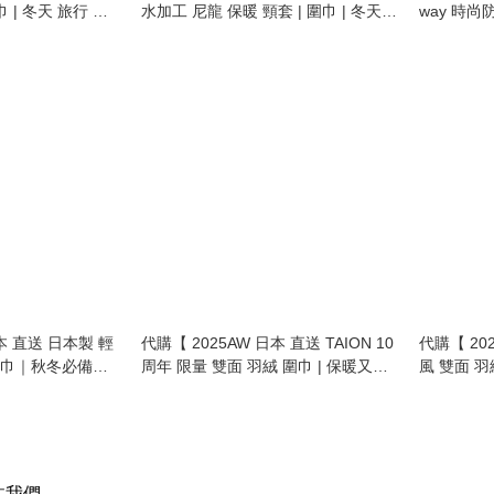
巾 | 冬天 旅行 必
水加工 尼龍 保暖 頸套 | 圍巾 | 冬天
way 時
boa wool neck
旅行 必備 | 男女合用 | water
備！男女合用 
repellent nylon boa neck warmer |
War
unisex 】
本 直送 日本製 輕
代購【 2025AW 日本 直送 TAION 10
代購【 202
頸巾｜秋冬必備！
周年 限量 雙面 羽絨 圍巾 | 保暖又多
風 雙面 羽
ck warmer 】
變 | 男女合穿 | 10th anniversary
必備 | 男女合穿 | MILITARY series
reversible down muffler unisex 】
reversible
注我們