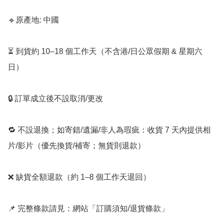
🔹原產地: 中國

⏳ 到貨約 10–18 個工作天（不含港/日公眾假期 & 星期六
日）

🔒 訂單成立後不設取消/更改

🔁 不設退換；如寄錯/遺漏/非人為瑕疵：收貨 7 天內提供相
片/影片（優先換貨/補寄；無貨則退款）

❌ 缺貨全額退款（約 1–8 個工作天退回）

📌 完整條款請見：網站「訂購須知/退貨條款」