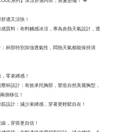
tte COOL系列】冰涼舒適內衣，炎夏必備！ 🌟

得舒適又涼快！

涼感質料：布料觸感冰涼，專為炎熱天氣設計，透
計：杯部特別加強透氣性，悶熱天氣都能保持清
線，零束縛感！

模壓杯設計：有效承托胸部，塑造自然美麗胸型，
兩側移位！

橡筋設計：減少束縛感，穿著更輕鬆自在！

衣線，穿搭更自信！
