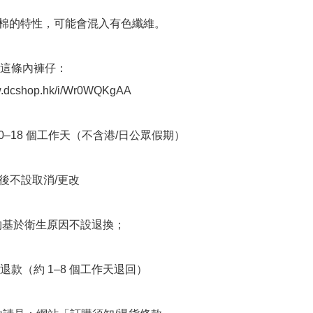
機棉的特性，可能會混入有色纖維。

襯這條內褲仔： 
w.dcshop.hk/i/Wr0WQKgAA

10–18 個工作天（不含港/日公眾假期）

立後不設取消/更改

衣物基於衛生原因不設退換；

退款（約 1–8 個工作天退回）
