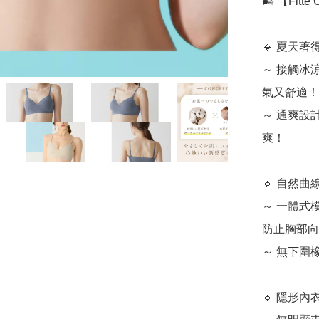
🌬️ 【Fi
🔹 夏天著
～ 接觸冰
氣又舒適！

～ 通爽設
爽！

🔹 自然曲
～ 一體式
防止胸部向
～ 無下圍
🔹 隱形內