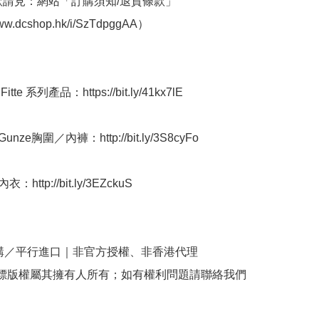
條款請見：網站「訂購須知/退貨條款」
www.dcshop.hk/i/SzTdpggAA）

tte 系列產品：https://bit.ly/41kx7lE

nze胸圍／內褲：http://bit.ly/3S8cyFo

http://bit.ly/3EZckuS

購／平行進口｜非官方授權、非香港代理

商標版權屬其擁有人所有；如有權利問題請聯絡我們