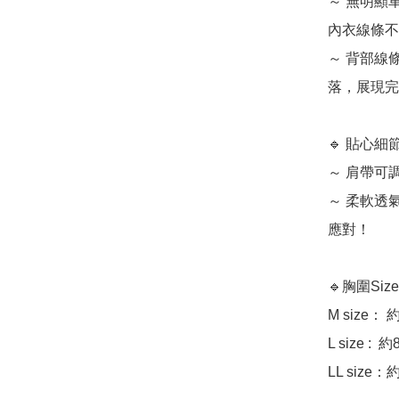
～ 無明顯
內衣線條不
～ 背部線
落，展現完
🔹 貼心
～ 肩帶可
～ 柔軟透
應對！

🔹胸圍Size
M size： 約7
L size :  約
LL size：約9