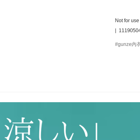
Not for u
|  1119050
gunze內