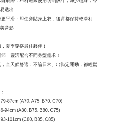
車縫痕跡：布料邊緣使用切割設計，減少縫線，令
易透出！

條更平滑：即使穿貼身上衣，後背都保持乾淨利
美背影！

細節，夏季穿搭最佳夥伴！

調節：靈活配合不同身型需求！

氣，全天候舒適：不論日常、出街定運動，都輕鬆
：

9-87cm (A70, A75, B70, C70)

86-94cm (A80, B75, B80, C75)

3-101cm (C80, B85, C85)
