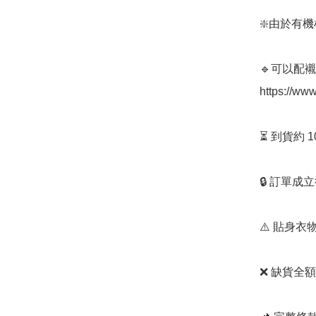
❇️由於有
🔹可以配
https://ww
⏳ 到貨約 
🔒 訂單成
⚠️ 貼身
❌ 缺貨全額