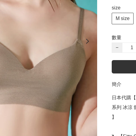
size
M size
數量
−
簡介
日本代購【 日本
系列 冰涼 舒適 
】
