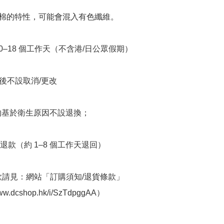
機棉的特性，可能會混入有色纖維。

10–18 個工作天（不含港/日公眾假期）

立後不設取消/更改

衣物基於衛生原因不設退換；

退款（約 1–8 個工作天退回）

條款請見：網站「訂購須知/退貨條款」
www.dcshop.hk/i/SzTdpggAA）
