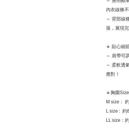
～ 無明顯
內衣線條不
～ 背部線
落，展現完
🔹 貼心
～ 肩帶可
～ 柔軟透
應對！

🔹胸圍Size
M size： 約7
L size :  約
LL size：約9