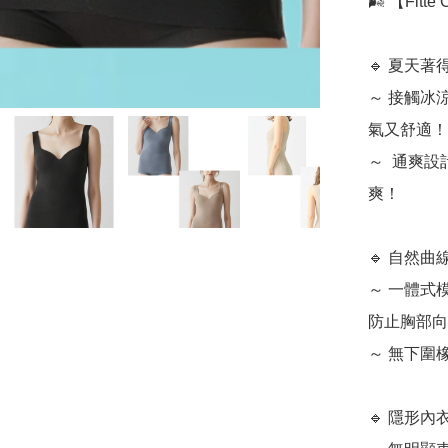
🌬️ 【Fi
🔹 夏天著
～ 接觸冰
氣又舒適！

～  通爽
爽！

🔹 自然曲
～ 一體式
防止胸部向
～ 無下圍
🔹 隱形內