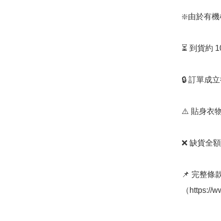
❇️由於有
⏳ 到貨約 
🔒 訂單成
⚠️ 貼身
❌ 缺貨全額
📌 完整
（https://