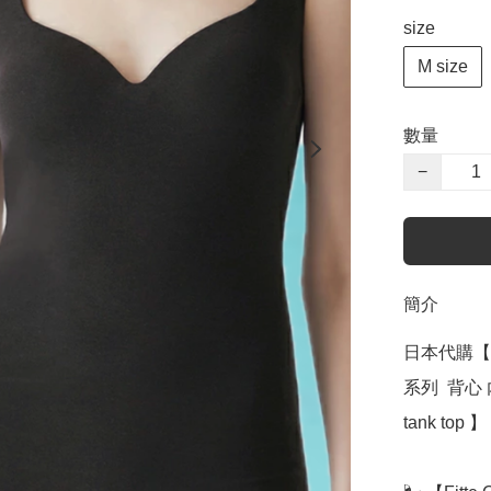
size
M size
數量
−
簡介
日本代購【 日本
系列  背心 內衣
tank top 】
