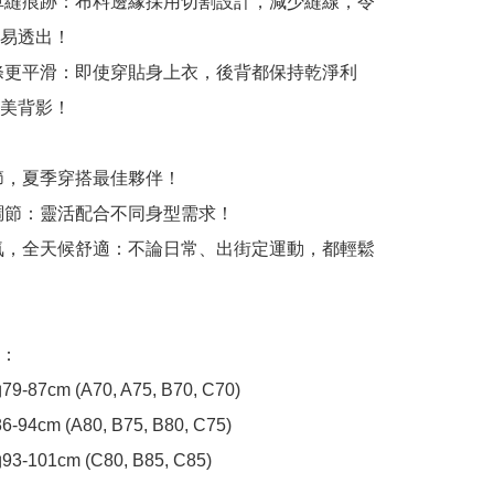
車縫痕跡：布料邊緣採用切割設計，減少縫線，令
易透出！

條更平滑：即使穿貼身上衣，後背都保持乾淨利
美背影！

細節，夏季穿搭最佳夥伴！

調節：靈活配合不同身型需求！

氣，全天候舒適：不論日常、出街定運動，都輕鬆
：

9-87cm (A70, A75, B70, C70)

86-94cm (A80, B75, B80, C75)

3-101cm (C80, B85, C85)
