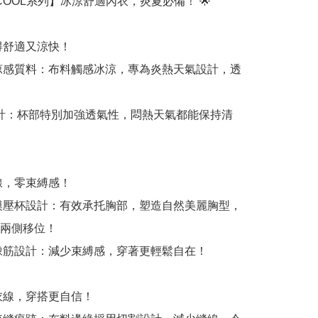
tte COOL系列】冰涼舒適內衣，炎夏必備！ 🌟

得舒適又涼快！

涼感質料：布料觸感冰涼，專為炎熱天氣設計，透
設計：杯部特別加強透氣性，悶熱天氣都能保持清
線，零束縛感！

模壓杯設計：有效承托胸部，塑造自然美麗胸型，
兩側移位！

橡筋設計：減少束縛感，穿著更輕鬆自在！

衣線，穿搭更自信！
