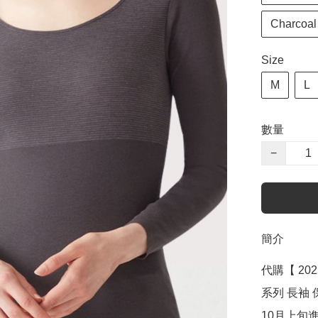
Charcoa
Size
M
L
數量
−
簡介
代購【 202
系列 長袖 保
10月上旬進