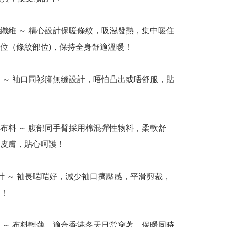
熱纖維 ～ 精心設計保暖條紋，吸濕發熱，集中暖住
位（條紋部位)，保持全身舒適溫暖！  

計 ～ 袖口同衫腳無縫設計，唔怕凸出或唔舒服，貼


性布料 ～ 腹部同手臂採用棉混彈性物料，柔軟舒
皮膚，貼心呵護！  

設計 ～ 袖長啱啱好，減少袖口擠壓感，平滑剪裁，
  

暖 ～ 布料輕薄，適合香港冬天日常穿著，保暖同時