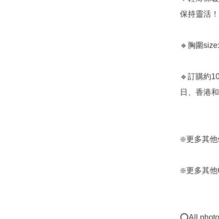
保持靈活！  
🔹胸圍size: 
🔹訂購約1
日、香港和日
❇️更多其他保暖
❇️更多其他Gun
⭕All photos