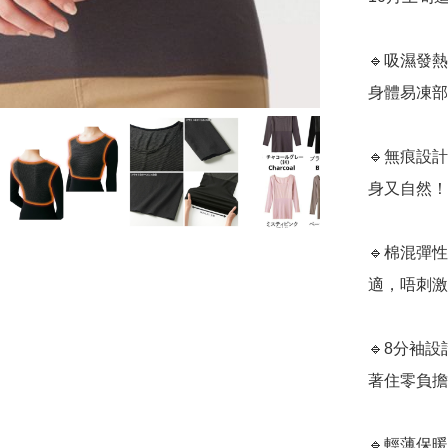
🔹吸濕發
身體易凍部
🔹無痕設
身又自然！  
🔹棉混彈
適，唔刺激
🔹8分袖
著住零負擔！
🔹輕薄保