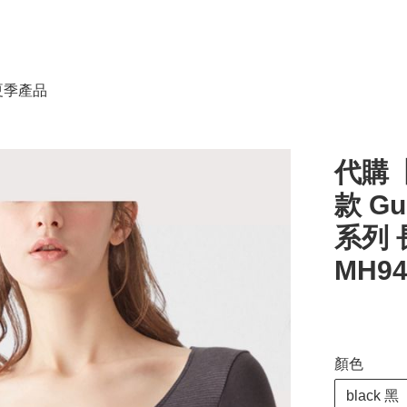
春夏季產品
代購【
款 Gu
系列 
MH9
顏色
black 黑