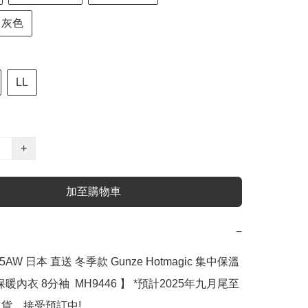
l 灰色
LL
+
加至購物車
−
5AW 日本 直送 冬季款 Gunze Hotmagic 集中保溫 
暖內衣 8分袖  MH9446 】 ﻿*預計2025年九月尾至
貨，接受預訂中!
