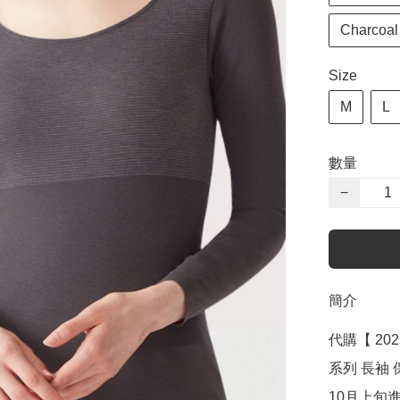
Charcoa
Size
M
L
數量
−
簡介
代購【 202
系列 長袖 保
10月上旬進