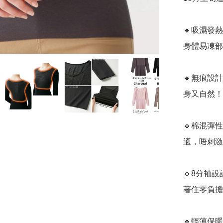
🔹吸濕發
身體易凍部
🔹無痕設
身又自然！  
🔹棉混彈
適，唔刺激
🔹8分袖
著住零負擔！
🔹輕薄保