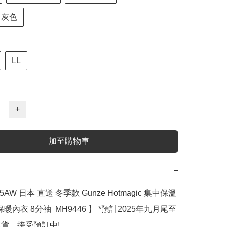
l 灰色
LL
+
加至購物車
−
5AW 日本 直送 冬季款 Gunze Hotmagic 集中保溫 
暖內衣 8分袖  MH9446 】 ﻿*預計2025年九月尾至
貨，接受預訂中!
