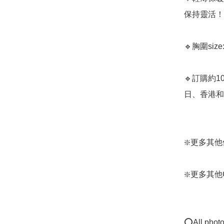
保持靈活！  
🔹胸圍size: 
🔹訂購約1
日、香港和日
❇️更多其他保暖
❇️更多其他Gun
⭕All photos