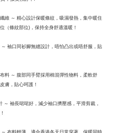
熱纖維 ～ 精心設計保暖條紋，吸濕發熱，集中暖住
位（條紋部位)，保持全身舒適溫暖！  

計 ～ 袖口同衫腳無縫設計，唔怕凸出或唔舒服，貼


性布料 ～ 腹部同手臂採用棉混彈性物料，柔軟舒
皮膚，貼心呵護！  

設計 ～ 袖長啱啱好，減少袖口擠壓感，平滑剪裁，
  

暖 ～ 布料輕薄，適合香港冬天日常穿著，保暖同時