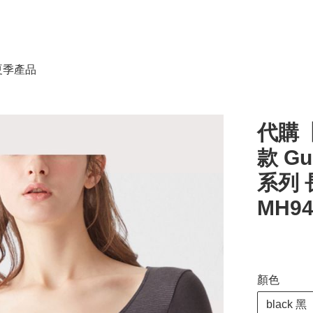
春夏季產品
代購【
款 Gu
系列 
MH9
顏色
black 黑