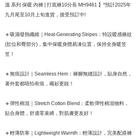
溫 系列 保暖 內褲 | 打底褲10分長 MH9461 】*預計2025年
九月尾至10月上旬進貨，接受預訂中! ﻿

🔹吸濕發熱纖維｜Heat-Generating Stripes：特設暖感條紋 
(肚位和臀部分)，集中保暖身體易凍位置，保持全身暖笠
笠！

🔹無痕設計｜Seamless Hem：褲腳無縫設計，貼身自然，
著外套都唔怕有痕，襯衫更靚！

🔹彈性棉混｜Stretch Cotton Blend：柔軟彈性棉混物料，
貼合身體，舒適零束縛，對肌膚更友好！

🔹輕薄防寒｜Lightweight Warmth：輕薄設計，完美配搭褲