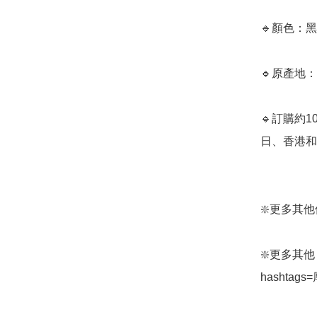
🔹顏色：黑
🔹原產地：
🔹訂購約
日、香港和日
❇️更多其他保暖
❇️更多其他 At
hashtags