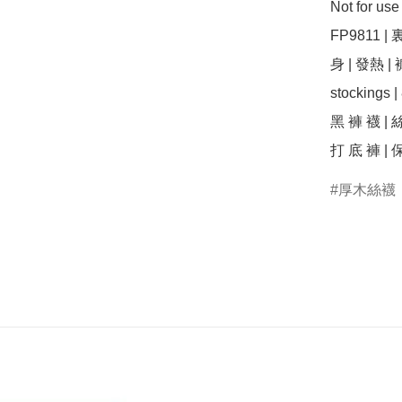
Not for us
FP9811 | 
身 | 發熱 | 褲 
stockings 
黑 褲 襪 | 絲
打 底 褲 | 保
厚木絲襪