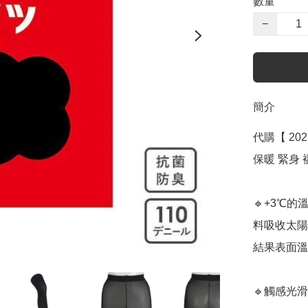
數量
−
簡介
代購【 202
保暖 緊身 襪褲 |
🔹+3℃
料吸收太陽
結果表面溫
🔹觸感光滑