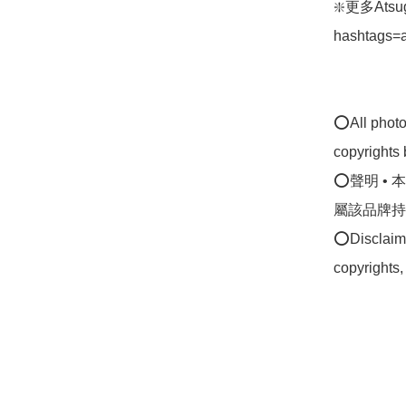
❇️更多Atsug
hashtags=
⭕All photos
copyrights 
⭕聲明 •
屬該品牌持
⭕Disclaimer
copyrights,