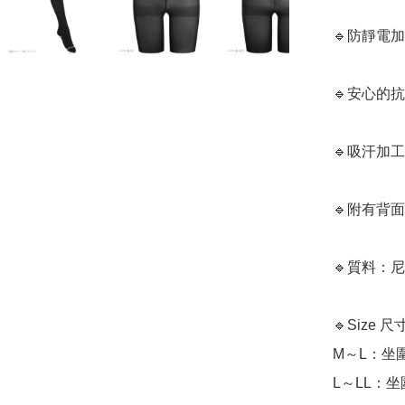
🔹防靜電加
🔹安心的
🔹吸汗加工
🔹附有背
🔹質料：尼
🔹Size 尺
M～L：坐圍8
L～LL：坐圍