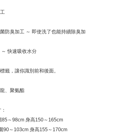
工

抗菌防臭加工 ～ 即使洗了也能持續除臭加

 ～ 快速吸收水分

面標籤，讓你識別前和後面。

龍、聚氨酯

寸：

5～98cm 身高150～165cm

90～103cm 身高155～170cm
