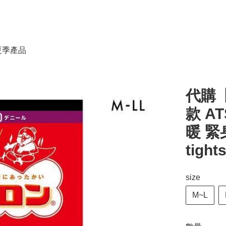
春夏季產品
代購【
款 AT
暖 緊身
tight
size
M~L