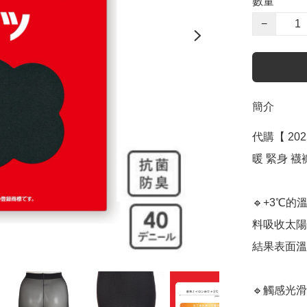
數量
−
簡介
代購【 202
暖 緊身 襪褲 | 
🔹+3℃
料吸收太陽
結果表面溫
🔹觸感光滑