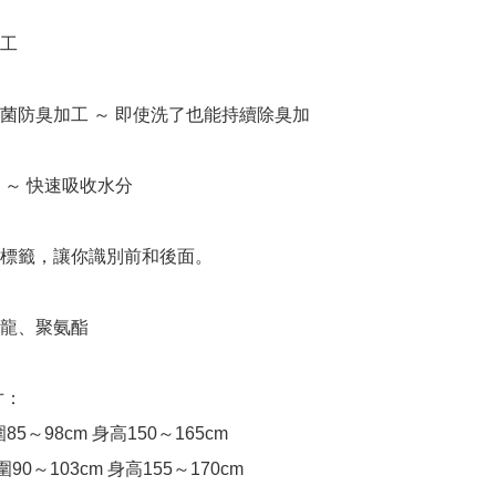
工

抗菌防臭加工 ～ 即使洗了也能持續除臭加

 ～ 快速吸收水分

面標籤，讓你識別前和後面。

龍、聚氨酯

寸：

5～98cm 身高150～165cm

90～103cm 身高155～170cm
