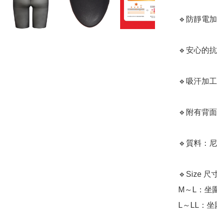
🔹防靜電加
🔹安心的
🔹吸汗加工
🔹附有背
🔹質料：尼
🔹Size 尺
M～L：坐圍8
L～LL：坐圍