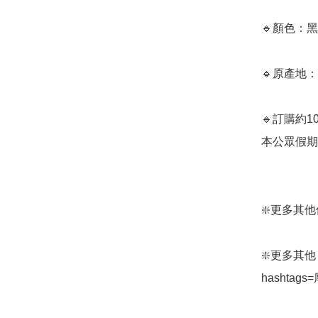
🔹顏色：黑
🔹原產地：
🔹訂購約
本公眾假期) ﻿
❇️更多其他保暖
❇️更多其他 At
hashtags