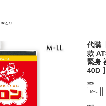
春夏季產品
代購【
款 A
緊身 襪褲
40D 
size
M~L