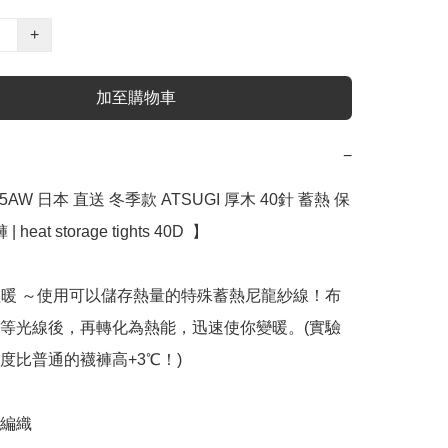
+
加至購物車
−
5AW 日本 直送 冬季款 ATSUGI 厚木 40針 蓄熱 保
heat storage tights 40D  】

的溫暖 ～使用可以儲存熱量的特殊蓄熱尼龍紗線！布
等光線後，再轉化為熱能，迅速使你變暖。(實驗
度比普通的襪褲高+3℃！)

編織
