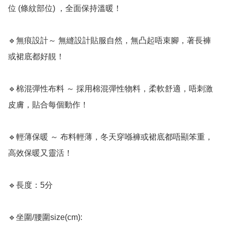
位 (條紋部位) ，全面保持溫暖！  

🔹無痕設計～ 無縫設計貼服自然，無凸起唔束腳，著長褲
或裙底都好靚！  

🔹棉混彈性布料 ～ 採用棉混彈性物料，柔軟舒適，唔刺激
皮膚，貼合每個動作！  

🔹輕薄保暖 ～ 布料輕薄，冬天穿喺褲或裙底都唔顯笨重，
高效保暖又靈活！  

🔹長度：5分

🔹坐圍/腰圍size(cm): 
