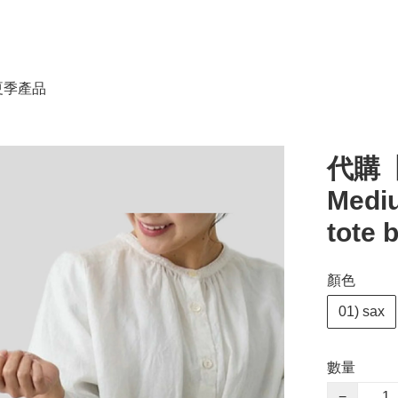
春夏季產品
代購【
Med
tote 
顏色
01) sax
數量
−