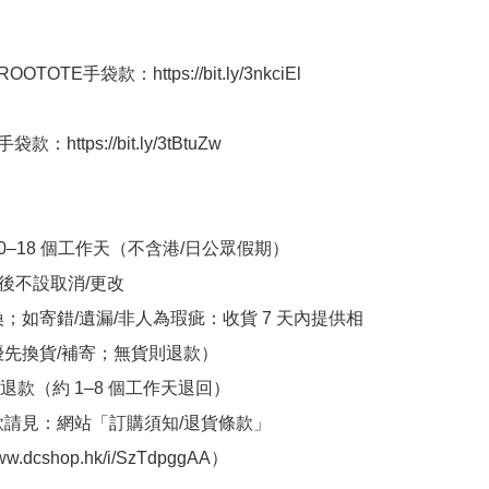
OTOTE手袋款：https://bit.ly/3nkciEl

：https://bit.ly/3tBtuZw

10–18 個工作天（不含港/日公眾假期）

立後不設取消/更改

換；如寄錯/遺漏/非人為瑕疵：收貨 7 天內提供相
優先換貨/補寄；無貨則退款）

退款（約 1–8 個工作天退回）

條款請見：網站「訂購須知/退貨條款」
www.dcshop.hk/i/SzTdpggAA）
