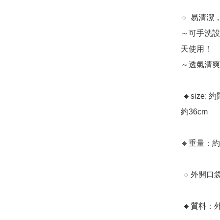
🔹 易清潔
～可手洗設
天使用！

～透氣清爽
 🔹size: 約闊W 46 (上) / 36 (下) × 高H30 × 深D12cm、手挽長
約36cm

🔹重量：約2
 🔹外開口袋1個、內開口袋1個

 🔹質料：外層：聚酯纖維 、手挽：合成皮革
