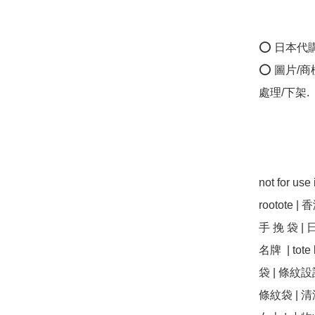
⭕ 日本代
⭕ 圖片/
處理/下架.

not for us
rootote |
手 挽 袋 | 日
名牌  | to
袋 | 條紋設
條紋袋 | 清