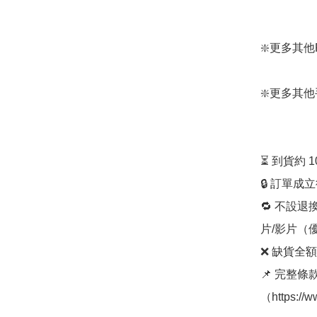
❇️更多其他RO
❇️更多其他手袋款
⏳ 到貨約 
🔒 訂單成
🔁 不設退
片/影片（
❌ 缺貨全額
📌 完整
（https://