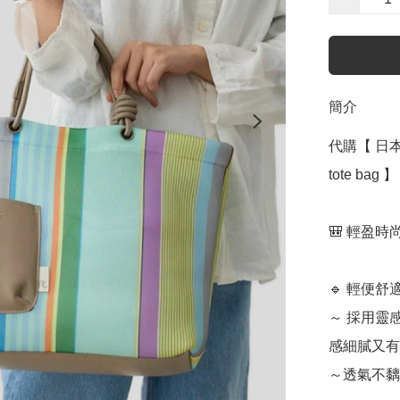
簡介
代購【 日本 
tote bag 】﻿﻿

🎒 輕盈時
🔹 輕便舒
～ 採用靈
感細膩又有
～透氣不黐