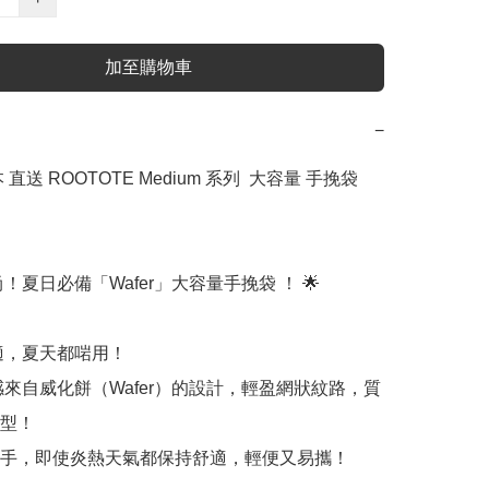
加至購物車
−
直送 ROOTOTE Medium 系列  大容量 手挽袋  
尚！夏日必備「Wafer」大容量手挽袋 ！ 🌟

適，夏天都啱用！

感來自威化餅（Wafer）的設計，輕盈網狀紋路，質
型！

手，即使炎熱天氣都保持舒適，輕便又易攜！
