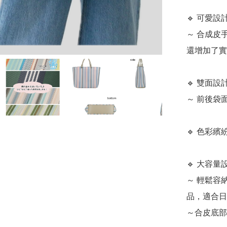
🔹 可愛設
～ 合成皮
還增加了實
🔹 雙面設
～ 前後袋
🔹 色彩
🔹 大容量
～ 輕鬆容納
品，適合日
～合皮底部