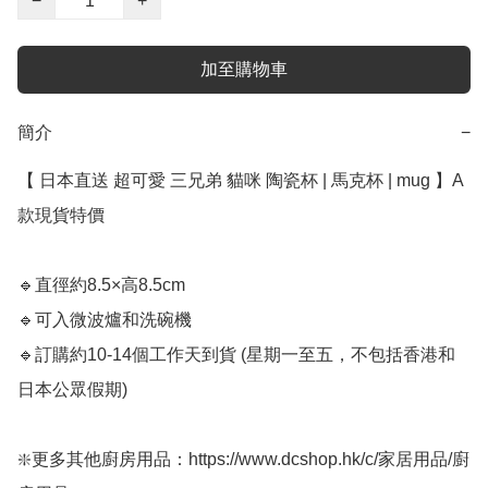
−
+
加至購物車
簡介
−
【 日本直送 超可愛 三兄弟 貓咪 陶瓷杯 | 馬克杯 | mug 】﻿A
款現貨特價

🔹直徑約8.5×高8.5cm﻿

🔹可入微波爐和洗碗機

🔹訂購約10-14個工作天到貨﻿ (星期一至五，不包括香港和
日本公眾假期)

❇️更多其他廚房用品：https://www.dcshop.hk/c/家居用品/廚