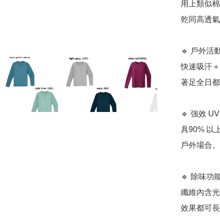
用上類似棉
乾同高透氣
🔹 戶外活
快速吸汗＋
著足全日都
🔹 強效 
具90% 
戶外場合。
🔹 除味功
纖維內含光
效果都可長