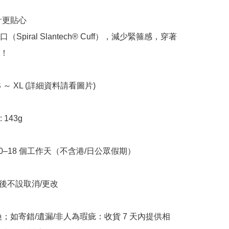
計更貼心

Spiral Slantech® Cuff），減少緊箍感，穿著
！

XS ～ XL (詳細資料請看圖片)

143g

10–18 個工作天（不含港/日公眾假期）

立後不設取消/更改

換；如寄錯/遺漏/非人為瑕疵：收貨 7 天內提供相