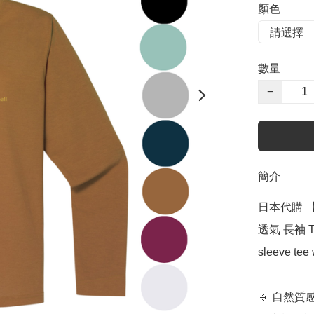
顏色
數量
−
簡介
日本代購 【 
透氣 長袖 T-Sh
sleeve tee
🔹 自然質