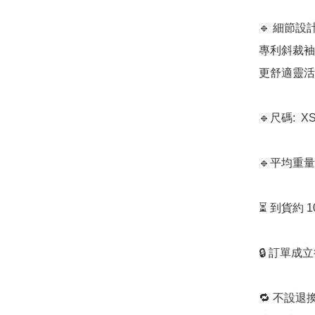
🔹 細節設
專利斜裁袖口（
更舒適靈活
🔹尺碼:  
🔹平均重量: 
⏳ 到貨約 
🔒 訂單成
🔁 不設退