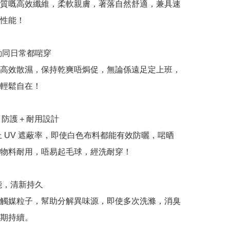
質嘅高效纖維，柔軟親膚，著落自然舒適，兼具速
性能！

動同日常都啱穿

高效散濕，保持乾爽唔焗促，無論係遠足定上班，
輕鬆自在！

UV 防護＋耐用設計

以上 UV 遮蔽率，即使白色布料都能有效防曬，啱晒
物料耐用，唔易起毛球，經洗耐穿！

能，清新持久

觸媒粒子，幫助分解異味源，即使多次洗滌，消臭
期持續。
