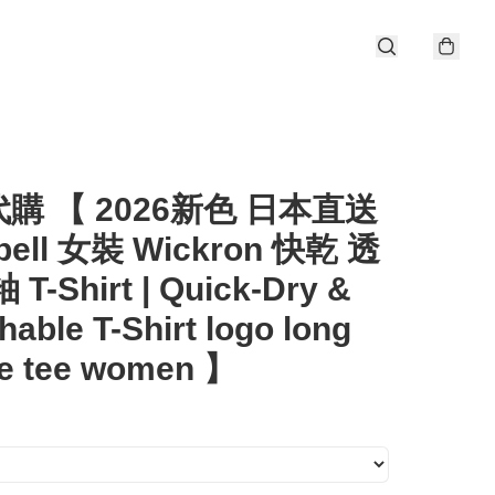
購 【 2026新色 日本直送
bell 女裝 Wickron 快乾 透
T-Shirt | Quick-Dry &
hable T-Shirt logo long
ve tee women 】