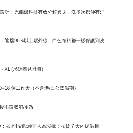
味設計：光觸媒科技有效分解異味，洗多次都仲有消
曬：遮擋90%以上紫外線，白色布料都一樣保護到皮
S - XL (尺碼圖見附圖）

10–18 個工作天（不含港/日公眾假期）

立後不設取消/更改

換；如寄錯/遺漏/非人為瑕疵：收貨 7 天內提供相