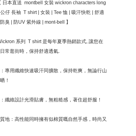
直送  montbell 女裝 wickron characters long 
e  公仔 長袖  T shirt | 女裝 | Tee 恤 | 吸汗快乾 | 舒適 
防臭 | 防UV 紫外線 | mont-bell 】

l Wickron 系列  T shirt 是每年夏季熱銷款式, 讓您在
日常逛街時，保持舒適透氣. 

爽：專用纖維快速吸汗同擴散，保持乾爽，無論行山
晒！

適：纖維設計光滑貼膚，無粗糙感，著住超舒服！

感質地：高性能同時擁有似棉質嘅自然手感，時尚又