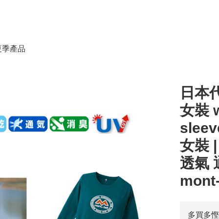
春夏季產品
日本代
女裝 wi
sleev
女裝 |
透氣 通
mont-
多買多慳