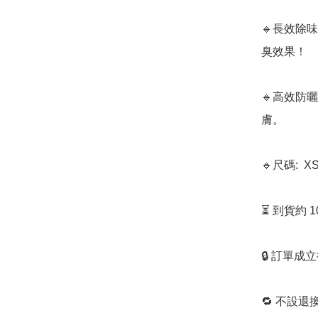
🔹長效除
臭效果！

🔹高效防
膚。

🔹尺碼:  X
⏳ 到貨約 
🔒 訂單成
🔁 不設退