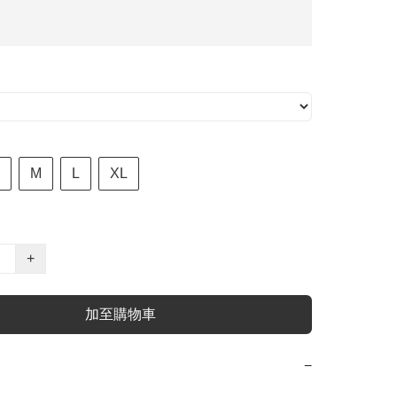
M
L
XL
+
加至購物車
−