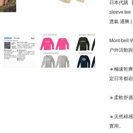
日本代購 【 日本
sleeve te
透氣 通爽 | 
Mont-bel
户外活動與
🔹極速乾
定日常都岩
🔹柔軟舒
🔹天然棉
實用。
