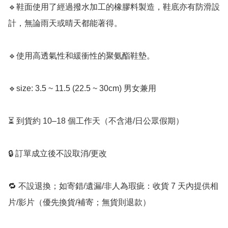
🔹鞋面使用了經過撥水加工的橡膠料製造，鞋底亦有防滑設
計，無論雨天或晴天都能著得。

🔹使用高透氣性和緩衝性的聚氨酯鞋墊。

🔹size: 3.5 ~ 11.5 (22.5 ~ 30cm) 男女兼用

⏳ 到貨約 10–18 個工作天（不含港/日公眾假期）

🔒 訂單成立後不設取消/更改

🔁 不設退換；如寄錯/遺漏/非人為瑕疵：收貨 7 天內提供相
片/影片（優先換貨/補寄；無貨則退款）
