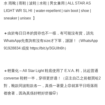
水 雨靴 | 雨鞋 | 波鞋 | 水鞋 | 男女兼用 | ALL STAR AS 
LIGHT WR SL HI  | water-repellent | rain boot | shoe | 
sneaker | unisex  】﻿

🔸由於每日日本的貨存也不一樣，有可能沒有貨，請先
WhatsApp先查詢有沒有size才下單，謝謝！（WhatsApp 
91928834 或按 https://bit.ly/3GUIh6h）

🔹輕量化～All Star Light 鞋底使用了 E.V.A. 料，比起普通
converse 鞋輕一半，穿得更舒適！（店主自己之前都買咗2
對，靴款同波鞋款各一，真係一著愛上😍就算平日唔落雨
都會著，因為真係好輕好舒服🤭）
