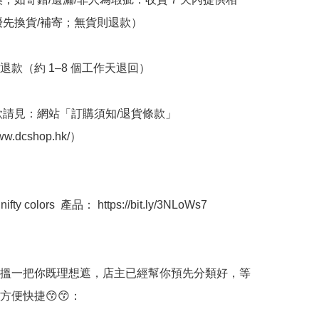
優先換貨/補寄；無貨則退款）

退款（約 1–8 個工作天退回）

條款請見：網站「訂購須知/退貨條款」
ww.dcshop.hk/）

ty colors  產品： https://bit.ly/3NLoWs7

搵一把你既理想遮，店主已經幫你預先分類好，等
便快捷😙😙： 
