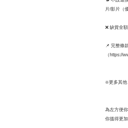
片/影片（
❌ 缺貨全額
📌 完整
（https://w
❇️更多其他 nif
為左方便你
你搵得更加方