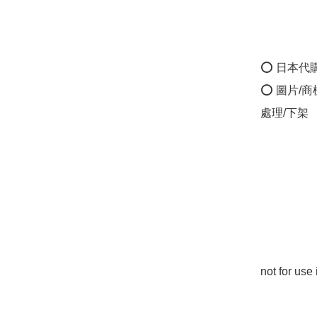
⭕ 日本代
⭕ 圖片/
處理/下架

not for u