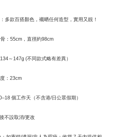
尚：多款百搭顏色，襯晒任何造型，實用又靚！

 親骨：55cm，直徑約98cm

134～147g (不同款式略有差異）

度：23cm

10–18 個工作天（不含港/日公眾假期）

立後不設取消/更改

換；如寄錯/遺漏/非人為瑕疵：收貨 7 天內提供相