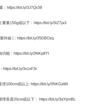
ttps://bit.ly/3J7Qx38 

重量150g或以下：https://bit.ly/3iZ7ja3 

外線 |：https://bit.ly/35DBOzq 

功能：https://bit.ly/3NKp8YI 

ps://bit.ly/3x1xF3r 

徑100cm或以上: https://bit.ly/3NKGaWt 

埋長度20cm或以下： https://bit.ly/3qYpmBL 
