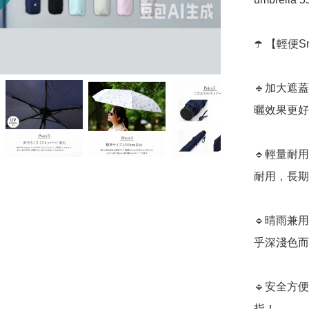
☂️ 【輕便S
🔹加大遮
曬效果更好
🔹輕量耐
耐用，長期
🔹晴雨兼
乎深淺色而
🔹安全方
指！
