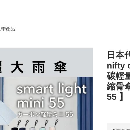
春夏季產品
日本代
nifty
碳輕量
縮骨傘 |
55 】