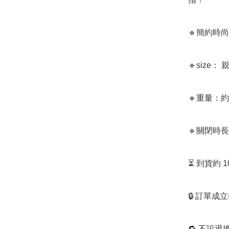
🔹簡約時
🔹size：
🔹重量：約
🔹關閉時長
⏳ 到貨約 
🔒 訂單成
🔁 不設退