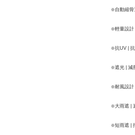
❇️自動縮骨遮：h
❇️輕量設計 | 
❇️抗UV | 抗紫
❇️遮光 | 減熱
❇️耐風設計：htt
❇️大雨遮 | 直
❇️短雨遮 | 摺