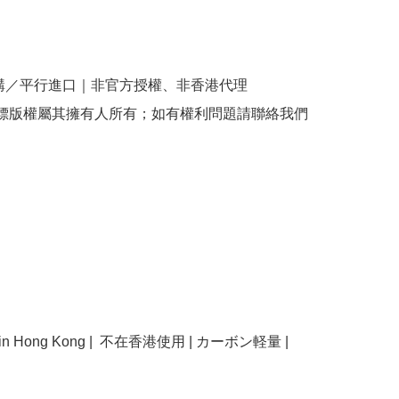
購／平行進口｜非官方授權、非香港代理

商標版權屬其擁有人所有；如有權利問題請聯絡我們
se in Hong Kong |  不在香港使用 | カーボン軽量 | 
