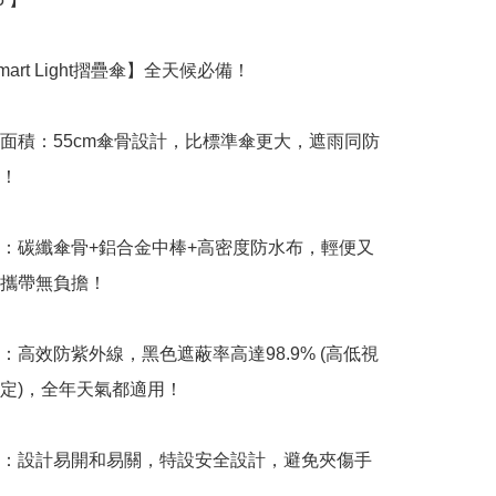
mart Light摺疊傘】全天候必備！

蓋面積：55cm傘骨設計，比標準傘更大，遮雨同防
！

用：碳纖傘骨+鋁合金中棒+高密度防水布，輕便又
攜帶無負擔！

用：高效防紫外線，黑色遮蔽率高達98.9% (高低視
定)，全年天氣都適用！

便：設計易開和易關，特設安全設計，避免夾傷手