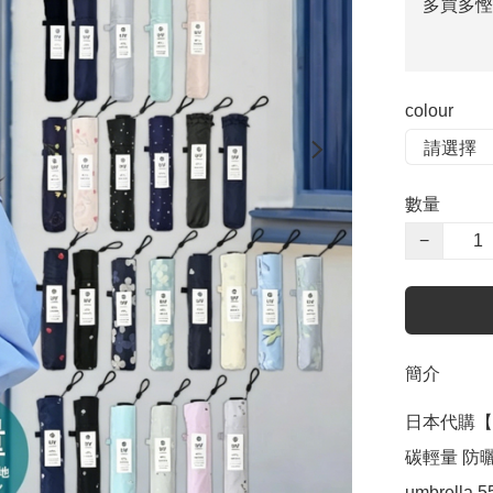
多買多慳
colour
數量
−
簡介
日本代購【 20
碳輕量 防曬遮 
umbrella 5