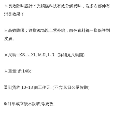
🔹長效除味設計：光觸媒科技有效分解異味，洗多次都仲有
消臭效果！

🔹高效防曬：遮擋90%以上紫外線，白色布料都一樣保護到
皮膚。

🔹尺碼:  XS ～ XL, M-R, L-R   (詳細見尺碼圖)

🔹重量: 約140g

⏳ 到貨約 10–18 個工作天（不含港/日公眾假期）

🔒 訂單成立後不設取消/更改
