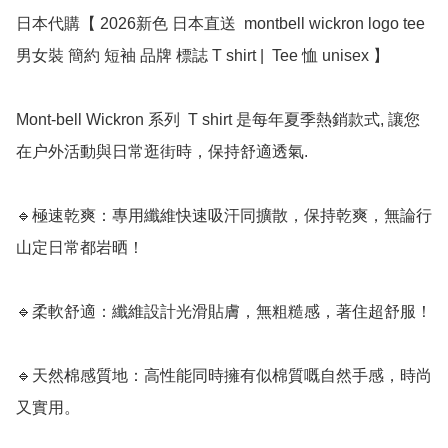
日本代購【 2026新色 日本直送  montbell wickron logo tee 
男女裝 簡約 短袖 品牌 標誌 T shirt |  Tee 恤 unisex 】

Mont-bell Wickron 系列  T shirt 是每年夏季熱銷款式, 讓您
在户外活動與日常逛街時，保持舒適透氣. 

🔹極速乾爽：專用纖維快速吸汗同擴散，保持乾爽，無論行
山定日常都岩晒！

🔹柔軟舒適：纖維設計光滑貼膚，無粗糙感，著住超舒服！

🔹天然棉感質地：高性能同時擁有似棉質嘅自然手感，時尚
又實用。
