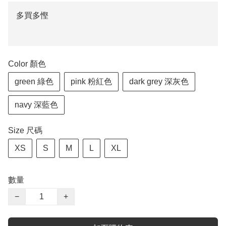
多買多慳
Color 顏色
green 綠色
pink 粉紅色
dark grey 深灰色
navy 深藍色
Size 尺碼
XS
S
M
L
XL
數量
−
+