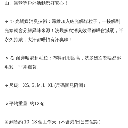
山、露營等戶外活動都好安心！

🔹 ✨ 光觸媒消臭技術：纖維加入咗光觸媒粒子，一接觸到
光線就會分解異味來源！洗幾多次消臭效果都唔會減弱，半
永久持續，大汗都唔怕有汗臭味！

🔹 💪 耐穿唔易起毛粒：布料耐用度高，洗多幾次都唔易起
毛粒，非常襟著。

🔹尺碼:   XS, S, M, L, XL (尺碼圖見附圖）

🔹平均重量: 約128g

⏳ 到貨約 10–18 個工作天（不含港/日公眾假期）
