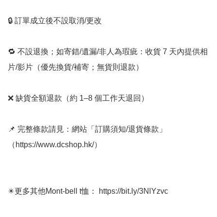
🔒 訂單成立後不設取消/更改

🔁 不設退換；如寄錯/遺漏/非人為瑕疵：收貨 7 天內提供相
片/影片（優先換貨/補寄；無貨則退款）

❌ 缺貨全額退款（約 1–8 個工作天退回）

📌 完整條款請見：網站「訂購須知/退貨條款」
（https://www.dcshop.hk/）

✴️更多其他Mont-bell t恤： https://bit.ly/3NlYzvc
