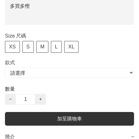
多買多慳
Size 尺碼
XS
S
M
L
XL
款式
數量
−
+
加至購物車
簡介
−