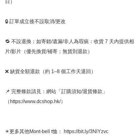
日）

🔒 訂單成立後不設取消/更改

🔁 不設退換；如寄錯/遺漏/非人為瑕疵：收貨 7 天內提供相
片/影片（優先換貨/補寄；無貨則退款）

❌ 缺貨全額退款（約 1–8 個工作天退回）

📌 完整條款請見：網站「訂購須知/退貨條款」
（https://www.dcshop.hk/）

✴️更多其他Mont-bell t恤： https://bit.ly/3NlYzvc
