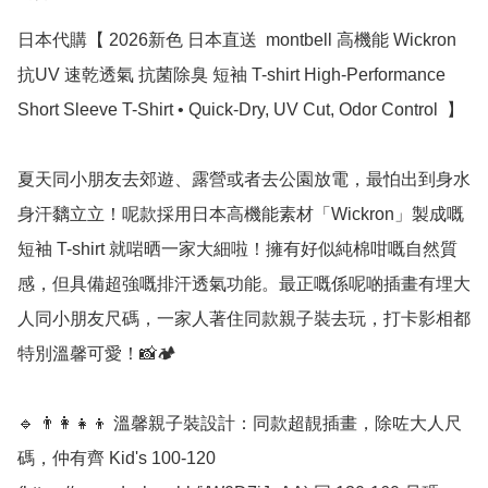
日本代購【 2026新色 日本直送  montbell 高機能 Wickron 
抗UV 速乾透氣 抗菌除臭 短袖 T-shirt High-Performance 
Short Sleeve T-Shirt • Quick-Dry, UV Cut, Odor Control  】

夏天同小朋友去郊遊、露營或者去公園放電，最怕出到身水
身汗黐立立！呢款採用日本高機能素材「Wickron」製成嘅
短袖 T-shirt 就啱晒一家大細啦！擁有好似純棉咁嘅自然質
感，但具備超強嘅排汗透氣功能。最正嘅係呢啲插畫有埋大
人同小朋友尺碼，一家人著住同款親子裝去玩，打卡影相都
特別溫馨可愛！📸🏕️

🔹 👨‍👩‍👧‍👦 溫馨親子裝設計：同款超靚插畫，除咗大人尺
碼，仲有齊 Kid's 100-120 