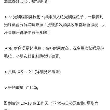
遊戲都好安心，唔怕曬傷！

🔹 ✨ 光觸媒消臭技術：纖維加入咗光觸媒粒子，一接觸到
光線就會分解異味來源！洗幾多次消臭效果都唔會減弱，大
汗疊細汗都唔怕有汗臭味！

🔹 💪 耐穿唔易起毛粒：布料耐用度高，洗多幾次都唔易起
毛粒，小朋友點跑點跳都咁襟著。

🔹尺碼: XS ～ XL (詳細見尺碼圖) 

🔹平均重量: 約110g

⏳ 到貨約 10–18 個工作天（不含港/日公眾假期, 星期六