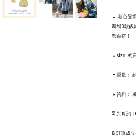
🔹 新色登場
新增3款靚靚
都百搭！

🔹size:
🔹重量： 約
🔹質料： 
⏳ 到貨約 
🔒 訂單成