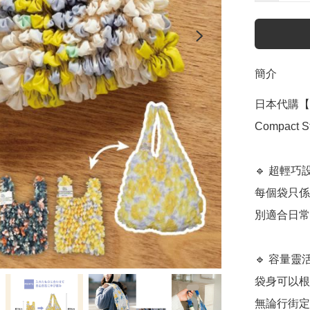
簡介
日本代購【 
Compact St
🔹 超輕巧
每個袋只係
別適合日常
🔹 容量靈
袋身可以根
無論行街定