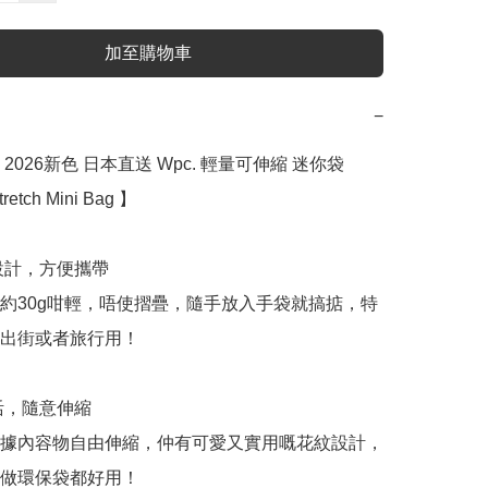
加至購物車
−
2026新色 日本直送 Wpc. 輕量可伸縮 迷你袋 
retch Mini Bag 】

設計，方便攜帶

約30g咁輕，唔使摺疊，隨手放入手袋就搞掂，特
出街或者旅行用！

活，隨意伸縮

據內容物自由伸縮，仲有可愛又實用嘅花紋設計，
做環保袋都好用！
