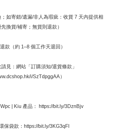
換；如寄錯/遺漏/非人為瑕疵：收貨 7 天內提供相
優先換貨/補寄；無貨則退款）

退款（約 1–8 個工作天退回）

條款請見：網站「訂購須知/退貨條款」
www.dcshop.hk/i/SzTdpggAA）

 | Kiu 產品： https://bit.ly/3DznBjv

袋款：https://bit.ly/3KG3qFl
