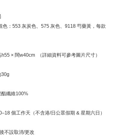


色：553 灰炭色、575 灰色、9118 芍藥黃，每款
 約高h55 × 闊w40cm  （詳細資料可參考圖片尺寸）

30g

聚酯纖維100%

10–18 個工作天（不含港/日公眾假期 & 星期六日）

立後不設取消/更改
