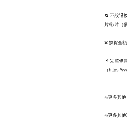
🔁 不設退
片/影片（
❌ 缺貨全額
📌 完整
（https://
❇️更多其他 Wpc
❇️更多其他環保