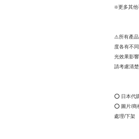
❇️更多其他手袋款
⚠️所有產
度各有不同
光效果影響
請考慮清楚
⭕ 日本代
⭕ 圖片/
處理/下架
