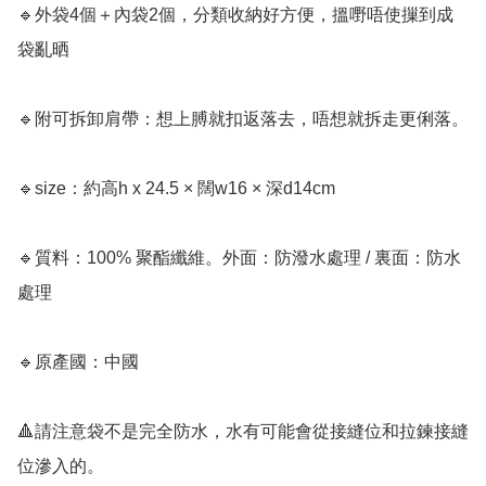
🔹外袋4個＋內袋2個，分類收納好方便，搵嘢唔使摷到成
袋亂晒

🔹附可拆卸肩帶：想上膊就扣返落去，唔想就拆走更俐落。

🔹size：約高h x 24.5 × 闊w16 × 深d14cm

🔹質料：100% 聚酯纖維。外面：防潑水處理 / 裏面：防水
處理

🔹原產國：中國

🔺請注意袋不是完全防水，水有可能會從接縫位和拉鍊接縫
位滲入的。
