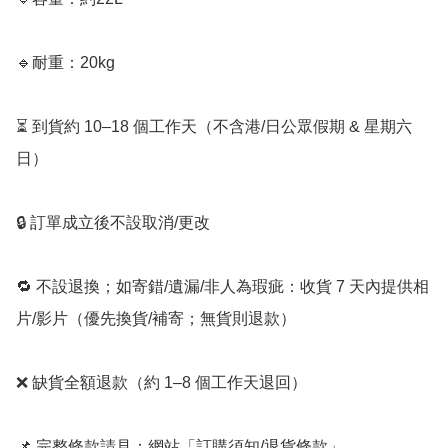
🔹耐重：20kg

⏳ 到貨約 10–18 個工作天（不含港/日公眾假期 & 星期六
日）

🔒 訂單成立後不設取消/更改

🔁 不設退換；如寄錯/遺漏/非人為瑕疵：收貨 7 天內提供相
片/影片（優先換貨/補寄；無貨則退款）

❌ 缺貨全額退款（約 1–8 個工作天退回）

📌 完整條款請見：網站「訂購須知/退貨條款」