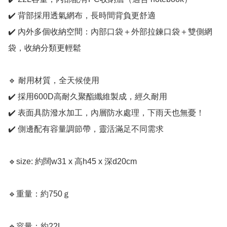
✔️ 背部採用透氣網布，長時間背負更舒適

✔️ 內外多個收納空間：內部口袋＋外部拉鍊口袋＋雙側網
袋，收納分類更輕鬆

🔹 耐用材質，全天候使用

✔️ 採用600D高耐久聚酯纖維製成，經久耐用

✔️ 表面具防潑水加工，內層防水處理，下雨天也無憂！

✔️ 側邊配有容量調節帶，靈活滿足不同需求

🔹size: 約闊w31 x 高h45 x 深d20cm

🔹重量：約750ｇ

🔹容量：約22L
