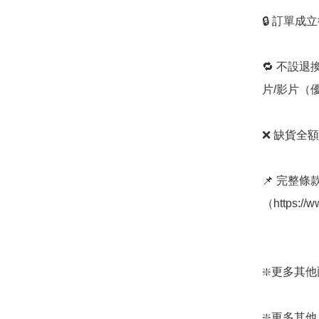
🔒 訂單成
🔁 不設退
片/影片（
❌ 缺貨全額
📌 完整
（https://
❇️更多其他雨褸：
❇️更多其他 Wpc