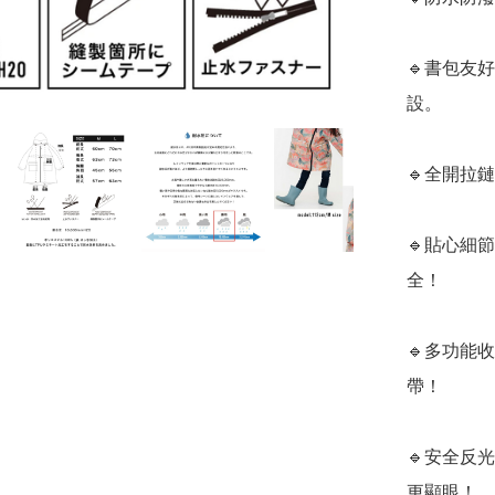
🔹書包友
設。

🔹全開拉
🔹貼心細
全！

🔹多功能
帶！

🔹安全反
更顯眼！
