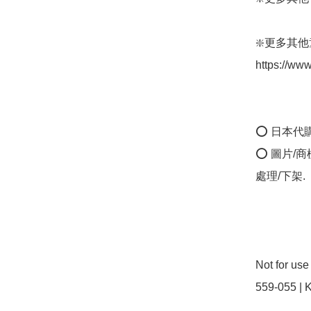
❇️更多其他
https://w
⭕ 日本代
⭕ 圖片/
處理/下架.

Not for us
559-055 |