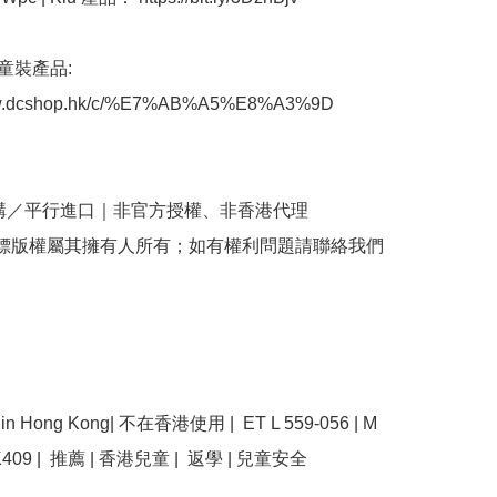
童裝產品: 
ww.dcshop.hk/c/%E7%AB%A5%E8%A3%9D

購／平行進口｜非官方授權、非香港代理

商標版權屬其擁有人所有；如有權利問題請聯絡我們
e in Hong Kong| 不在香港使用 |  ET L 559-056 | M 
 K409 |  推薦 | 香港兒童 |  返學 | 兒童安全 