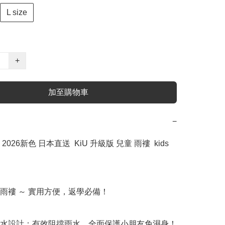
L size
+
加至購物車
−
026新色 日本直送  KiU 升級版 兒童 雨褸  kids 


雨褸 ～ 實用方便，返學必備！

潑水設計：有效阻擋雨水，全面保護小朋友免濕身！
