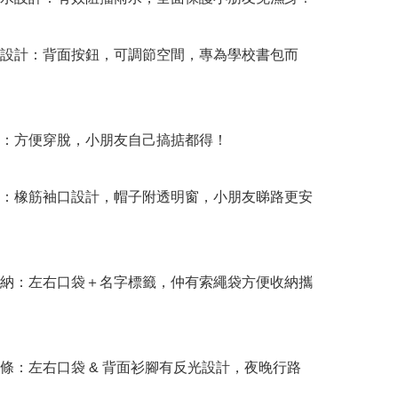
好設計：背面按鈕，可調節空間，專為學校書包而
鏈：方便穿脫，小朋友自己搞掂都得！

節：橡筋袖口設計，帽子附透明窗，小朋友睇路更安
收納：左右口袋＋名字標籤，仲有索繩袋方便收納攜
光條：左右口袋 & 背面衫腳有反光設計，夜晚行路