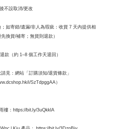
立後不設取消/更改

換；如寄錯/遺漏/非人為瑕疵：收貨 7 天內提供相
優先換貨/補寄；無貨則退款）

退款（約 1–8 個工作天退回）

條款請見：網站「訂購須知/退貨條款」
www.dcshop.hk/i/SzTdpggAA）

https://bit.ly/3uQkkIA

 | Kiu 產品： https://bit.ly/3DznBjv
