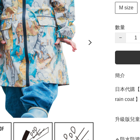
M size
數量
−
簡介
日本代購【 2
rain coat 】﻿﻿﻿﻿﻿
升級版兒童
🔹防水防