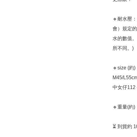
🔹耐水壓：
會）規定的
水的數值。
所不同。)

🔹size 
M45/L5
中女仔112 c
🔹重量(約)：
⏳ 到貨約 