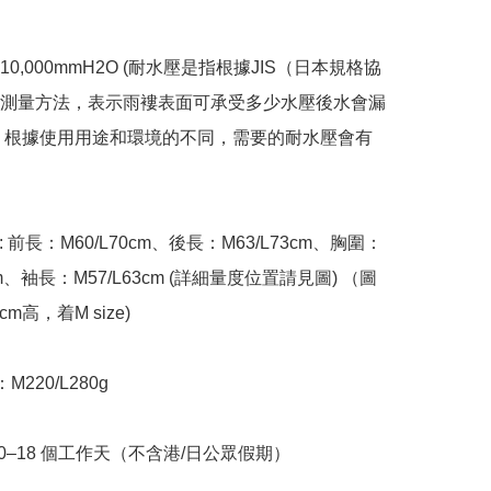
10,000mmH2O (耐水壓是指根據JIS（日本規格協
測量方法，表示雨褸表面可承受多少水壓後水會漏
 根據使用用途和環境的不同，需要的耐水壓會有
(約) : 前長：M60/L70cm、後長：M63/L73cm、胸圍：
5cm、袖長：M57/L63cm (詳細量度位置請見圖) （圖
m高，着M size)

M220/L280g

10–18 個工作天（不含港/日公眾假期）
