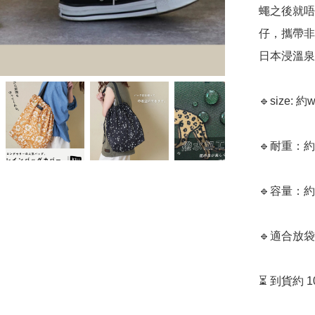
蠅之後就唔
仔，攜帶非
日本浸溫泉
🔹size: 
🔹耐重：約10
🔹容量：約2
🔹適合放袋s
⏳ 到貨約 