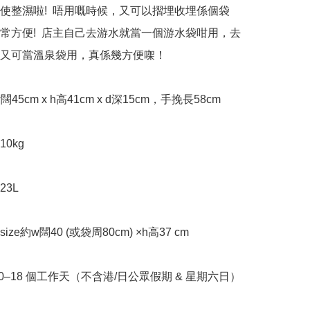
使整濕啦!  唔用嘅時候，又可以摺埋收埋係個袋
常方便!  ﻿店主自己去游水就當一個游水袋咁用，去
又可當溫泉袋用，真係幾方便㗎！

約w闊45cm x h高41cm x d深15cm﻿，手挽長58cm

kg 

3L

ize約w闊40 (或袋周80cm) ×h高37 cm

10–18 個工作天（不含港/日公眾假期 & 星期六日）
