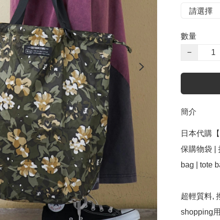
數量
−
簡介
日本代購【 2
保購物袋 | 折疊購
bag | tote 
超輕質料,
shopp