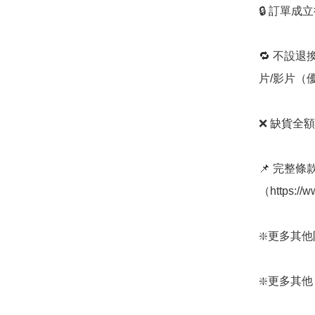
🔒 訂單成
🔁 不設退
片/影片（
❌ 缺貨全額
📌 完整
（https://
❇️更多其他防水
❇️更多其他 Wpc