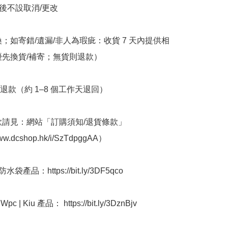
立後不設取消/更改

換；如寄錯/遺漏/非人為瑕疵：收貨 7 天內提供相
優先換貨/補寄；無貨則退款）

退款（約 1–8 個工作天退回）

條款請見：網站「訂購須知/退貨條款」
www.dcshop.hk/i/SzTdpggAA）

袋產品：https://bit.ly/3DF5qco

 | Kiu 產品： https://bit.ly/3DznBjv
