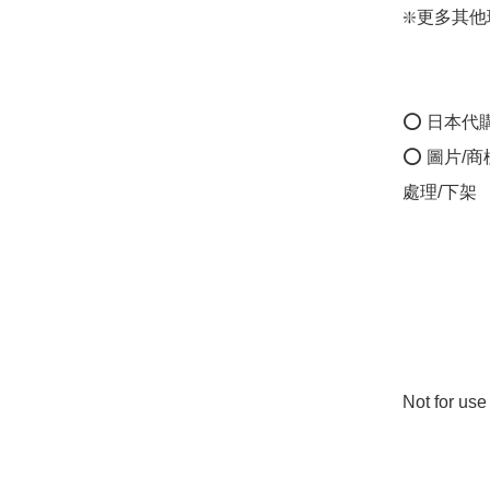
❇️更多其他環保
⭕ 日本代
⭕ 圖片/
處理/下架

Not for u