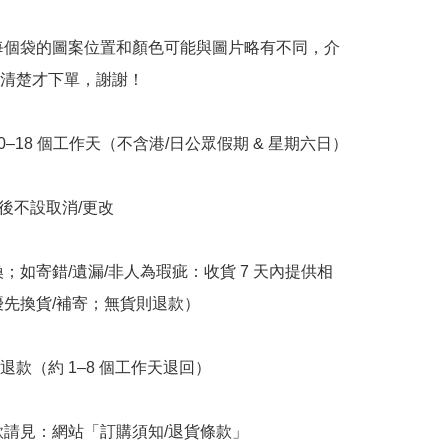
意每個袋的圖案位置和顏色可能與圖片略有不同，介
清楚才下單，謝謝！

10–18 個工作天（不含港/日公眾假期 & 星期六日）

立後不設取消/更改

換；如寄錯/遺漏/非人為瑕疵：收貨 7 天內提供相
優先換貨/補寄；無貨則退款）

退款（約 1–8 個工作天退回）

條款請見：網站「訂購須知/退貨條款」