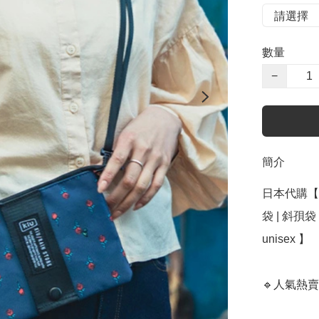
數量
−
簡介
日本代購【 
袋 | 斜孭袋 |
unisex 】

🔹人氣熱