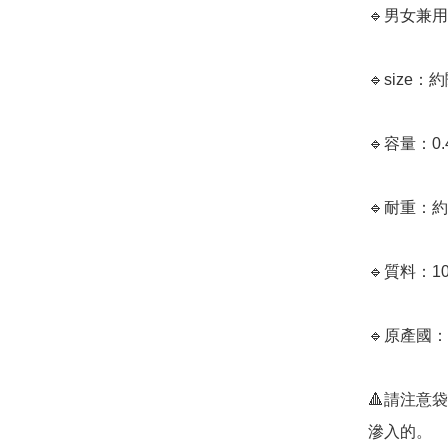
🔹男女兼用

🔹size：約
🔹容量：0.4
🔹耐重：約 1
🔹質料：1
🔹原產國：
🔺請注意
滲入的。
