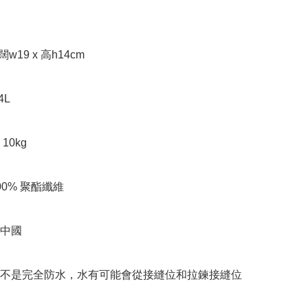
闊w19 x 高h14cm

L

0kg

00% 聚酯纖維

中國

袋不是完全防水，水有可能會從接縫位和拉鍊接縫位