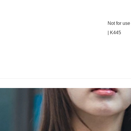
Not for us
| K445