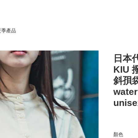
春夏季產品
日本代
KIU
斜孭袋
water
unis
顏色