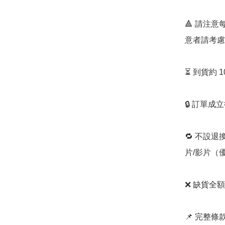
🔺 請注
意者請考慮
⏳ 到貨約 
🔒 訂單成
🔁 不設退
片/影片（
❌ 缺貨全額
📌 完整