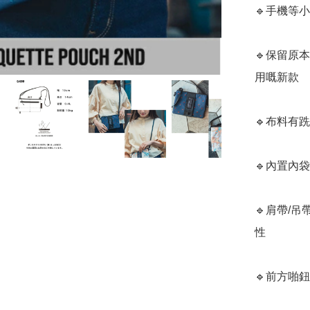
🔹手機等
🔹保留原
用嘅新款

🔹布料有
🔹內置內
🔹肩帶/
性

🔹前方啪