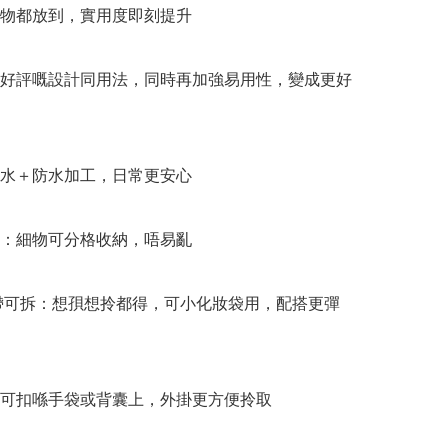
小物都放到，實用度即刻提升

本好評嘅設計同用法，同時再加強易用性，變成更好
跣水＋防水加工，日常更安心

袋：細物可分格收納，唔易亂

吊帶可拆：想孭想拎都得，可小化妝袋用，配搭更彈
鈕可扣喺手袋或背囊上，外掛更方便拎取
