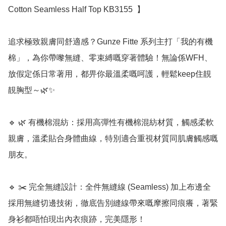
Cotton Seamless Half Top KB3155  】

追求極致親膚同舒適感？Gunze Fitte 系列主打「我的有機
棉」，為你帶嚟無縫、零束縛嘅穿著體驗！無論係WFH、
放假定係日常著用，都畀你最溫柔嘅呵護，輕鬆keep住靚
靚胸型～🌿✨

🔹 🌿 有機棉混紡：採用高彈性有機棉混紡材質，觸感柔軟
親膚，溫柔貼合身體曲線，特別適合重視材質同肌膚觸感嘅
朋友。

🔹 ✂️ 完全無縫設計：全件無縫線 (Seamless) 加上布邊全
採用無縫切邊技術，徹底告別縫線帶來嘅摩擦同痕癢，著緊
身衫都唔怕現出內衣痕跡，完美隱形！
