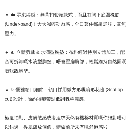
🔹 ☁️ 零束縛感：無背扣套頭款式，而且冇胸下底圍橡筋 
(Under-band)！大大減輕勒肉感，全日著住都超舒服，毫無
壓力。

🔹 🎀 立體剪裁 & 水滴型胸墊：布料經過特別立體加工，配
合可拆卸嘅水滴型胸墊，唔會壓扁胸部，輕鬆維持自然圓潤
嘅靚靚胸型。

🔹 ✨ 優雅領口細節：領口採用微方形嘅扇形花邊 (Scallop 
cut) 設計，簡約得嚟帶點低調嘅華麗感。

極度怕勒、皮膚敏感或者追求天然有機棉材質嘅你絕對唔可
以錯過！畀肌膚放個假，體驗前所未有嘅舒適感啦！
