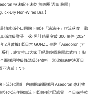
sedoron 極速吸汗速乾 無鋼圈 透氣 胸圍 |  
uick-Dry Non-Wired Bra 】

最怕就係心口同胸下啲汗「滴滴仔」咁流落嚟，黐
係超級難受！😭 累計銷量突破 300 萬件 (2024
6年2月數據) 嘅日本 GUNZE 皇牌「Asedoron (ア
」系列，終於推出大家千呼萬喚嘅胸圍款式啦！ 貼
全面採用神級降溫吸汗物料，幫你徹底解決夏日
嘅不適感！👙✨

告別胸下流汗煩惱：內側貼膚面採用 Asedoron 專利物
輕汗水沿住胸部流下嘅嗰種討厭感覺，全日保持乾