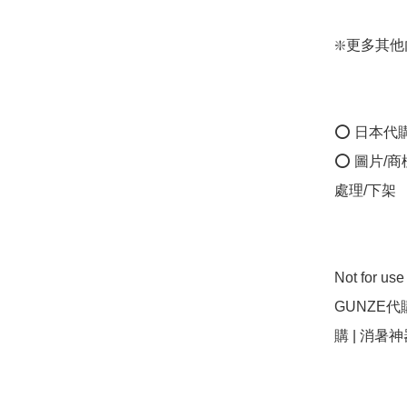
❇️更多其他內衣：
⭕ 日本代
⭕ 圖片/
處理/下架

Not for u
GUNZE代購