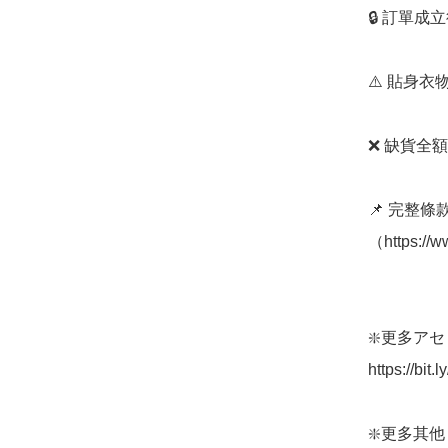
🔒 訂單成
⚠️ 貼身
❌ 缺貨全額
📌 完整
（https://
❇️更多アセ
https://bit.
❇️更多其他 G