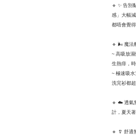
🔹 ✨ 
感」大幅減
都唔會覺得
🔹 🌬️
~ 高吸放
生熱痱，時
~ 極速吸
洗完衫都超
🔹 ☁️
計，夏天著薄
🔹 👙 舒