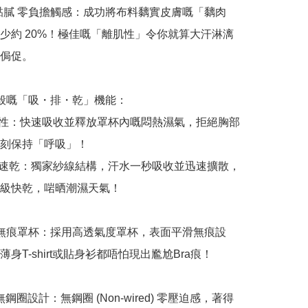
告別黏膩 零負擔觸感：成功將布料黐實皮膚嘅「黐肉
少約 20%！極佳嘅「離肌性」令你就算大汗淋漓
侷促。

 魔法般嘅「吸・排・乾」機能：

濕性：快速吸收並釋放罩杯內嘅悶熱濕氣，拒絕胸部
刻保持「呼吸」！

水速乾：獨家紗線結構，汗水一秒吸收並迅速擴散，
級快乾，啱晒潮濕天氣！

 透氣無痕罩杯：採用高透氣度罩杯，表面平滑無痕設
身T-shirt或貼身衫都唔怕現出尷尬Bra痕！

適無鋼圈設計：無鋼圈 (Non-wired) 零壓迫感，著得