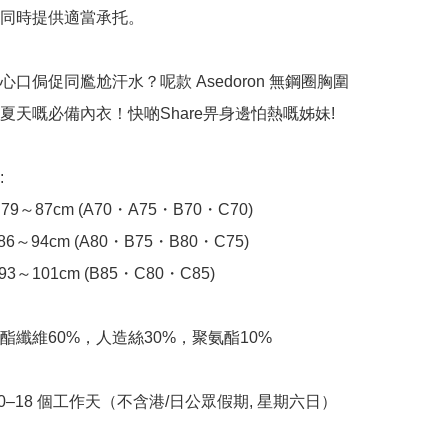
同時提供適當承托。

心口侷促同尷尬汗水？呢款 Asedoron 無鋼圈胸圍
夏天嘅必備內衣！快啲Share畀身邊怕熱嘅姊妹!



9～87cm (A70・A75・B70・C70)

6～94cm (A80・B75・B80・C75)

93～101cm (B85・C80・C85)

酯纖維60%，人造絲30%，聚氨酯10%

10–18 個工作天（不含港/日公眾假期, 星期六日）
