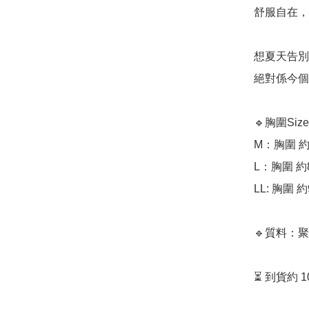
舒服自在，
想夏天告別
絕對係今個
🔹胸圍Size:﻿
M：胸圍 約7
L：胸圍 約8
LL: 胸圍 約
🔹質料：聚
⏳ 到貨約 