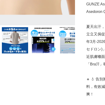
GUNZE A
Asedoron Q
夏天出汗，
立立又侷促真
年3月-202
セドロン)
近肌膚嗰面
「Bra汗」
🔹 💧 
料，有效減
爽！
