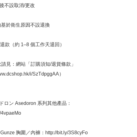
立後不設取消/更改

衣物基於衛生原因不設退換

退款（約 1–8 個工作天退回）

條款請見：網站「訂購須知/退貨條款」
www.dcshop.hk/i/SzTdpggAA）

ドロン Asedoron 系列其他產品：
ly/4vpaeMo

unze 胸圍／內褲：http://bit.ly/3S8cyFo
