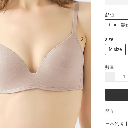
顏色
black 黑
size
M size
數量
−
簡介
日本代購【 