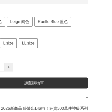
色
beige 肉色
Ruelle Blue 藍色
L size
LL size
+
加至購物車
−
2026新商品 終於出Bra啦！狂賣300萬件神級系列 