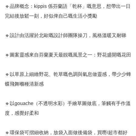
🔹品牌概念：kippis 係芬蘭語「乾杯」嘅意思，想帶出一日
完結後放鬆一刻，好似俾自己嘅生活小獎勵

🔹設計由活躍於北歐嘅設計師團隊操刀，風格溫暖又耐睇

🔹圖案靈感來自芬蘭夏天最靚嘅風景之一：野花盛開嘅花田

🔹以草原上細緻野花、乾草嘅色調與氣息做靈感，帶少少蜂
蝶飛舞嗰種清新感

🔹以gouache（不透明水彩）手繪草圖做底，筆觸有手作溫
度，感覺好柔和

🔹環保袋可摺細收納，放袋入面做後備袋，買嘢/超市都好