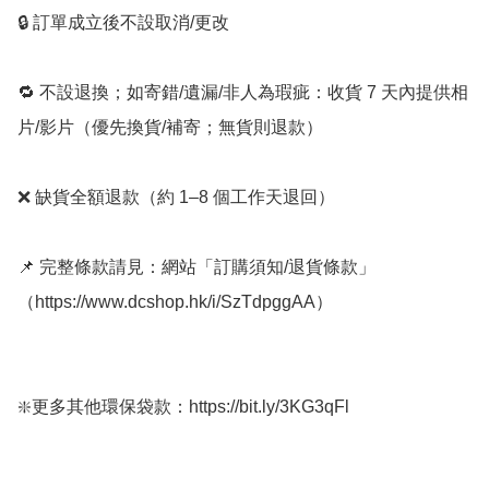
🔒 訂單成立後不設取消/更改

🔁 不設退換；如寄錯/遺漏/非人為瑕疵：收貨 7 天內提供相
片/影片（優先換貨/補寄；無貨則退款）

❌ 缺貨全額退款（約 1–8 個工作天退回）

📌 完整條款請見：網站「訂購須知/退貨條款」
（https://www.dcshop.hk/i/SzTdpggAA）

❇️更多其他環保袋款：https://bit.ly/3KG3qFl
