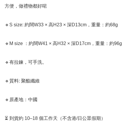
方便，做禮物都好啱

🔹S size: 約闊W33 × 高H23 × 深D13cm，重量：約68g

🔹M size ：約闊W41 × 高H32 × 深D17cm，重量：約96g

🔹有拉鍊，可手洗。

🔹質料: 聚酯纖維

🔹原產地：中國

⏳ 到貨約 10–18 個工作天（不含港/日公眾假期）
